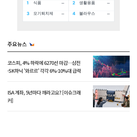
주요뉴스
코스피, 4% 하락에 6270선 마감…삼전
·SK하닉 '와르르' 각각 6%·10%대 급락
ISA 계좌, 5년마다 깨라고요? [이슈크래
커]