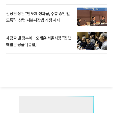
김정관 장관 “반도체 성과급, 주총 승인 받
도록”…상법·자본시장법 개정 시사
세금 꺼낸 정부에…오세훈 서울시장 “집값
해법은 공급” [종합]