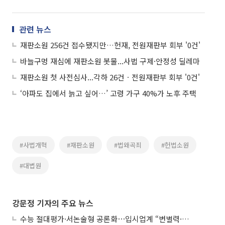
관련 뉴스
재판소원 256건 접수됐지만…헌재, 전원재판부 회부 '0건'
바늘구멍 재심에 재판소원 봇물...사법 구제·안정성 딜레마
재판소원 첫 사전심사...각하 26건ㆍ전원재판부 회부 '0건'
‘아파도 집에서 늙고 싶어…’ 고령 가구 40%가 노후 주택
#사법개혁
#재판소원
#법왜곡죄
#헌법소원
#대볍원
강문정 기자의 주요 뉴스
수능 절대평가·서논술형 공론화⋯입시업계 “변별력·사교육 대책 먼저”