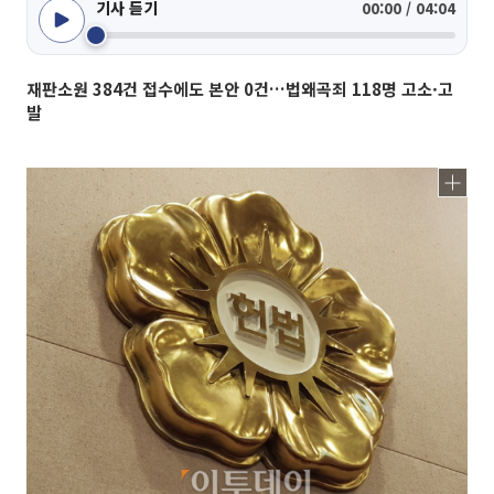
기사 듣기
00:00 / 04:04
재판소원 384건 접수에도 본안 0건…법왜곡죄 118명 고소·고
발