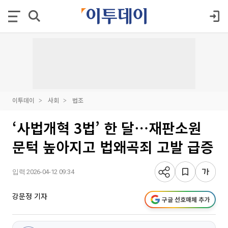
이투데이
사회
법조
‘사법개혁 3법’ 한 달⋯재판소원
문턱 높아지고 법왜곡죄 고발 급증
입력 2026-04-12 09:34
강문정 기자
구글 선호매체 추가