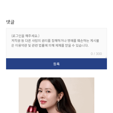
댓글
0 / 300