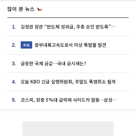
많이 본 뉴스
김정관 장관 “반도체 성과급, 주총 승인 받도록”…상법·자본시장법 개정 시사
1.
중부내륙고속도로서 미상 폭발물 발견
속보
2.
급등한 국제 금값…국내 금시세는?
3.
오늘 KBO 긴급 실행위원회, 주말도 폭염취소 될까
4.
코스피, 장중 5%대 급락에 사이드카 발동…삼성·SK 동반 폭락
5.