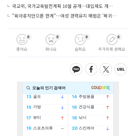
국교위, 국가교육발전계획 10월 공개⋯대입제도 개편 공론화 추진
"육아휴직만으론 한계"⋯여성 경력유지 해법은 '복귀 후 유연근무’
0
0
0
0
좋아요
화나요
슬퍼요
추가취재 원해요