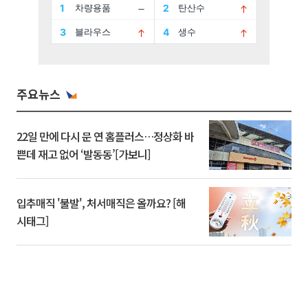
주요뉴스
22일 만에 다시 문 연 홈플러스…정상화 바
쁜데 재고 없어 ‘발동동’[가보니]
입추매직 '불발', 처서매직은 올까요? [해
시태그]