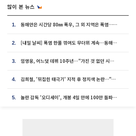
많이 본 뉴스
동해안은 시간당 80㎜ 폭우, 그 외 지역은 폭염…‘극과 극 날씨’
1.
[내일 날씨] 폭염 한풀 꺾여도 무더위 계속⋯동해안 이틀 연속 비
2.
임영웅, 어느덧 데뷔 10주년⋯"가진 것 없던 시절, 내 앞엔 20명의 팬뿐"
3.
김희철, '뒤집힌 태극기' 지적 후 정치색 논란…"좌우 떠나 우리나라 국기"
4.
놀란 감독 '오디세이', 개봉 4일 만에 100만 돌파⋯'왕사남' 보다 빠르다
5.