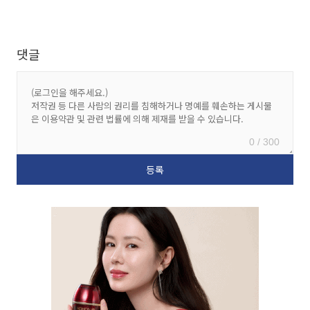
댓글
0 / 300