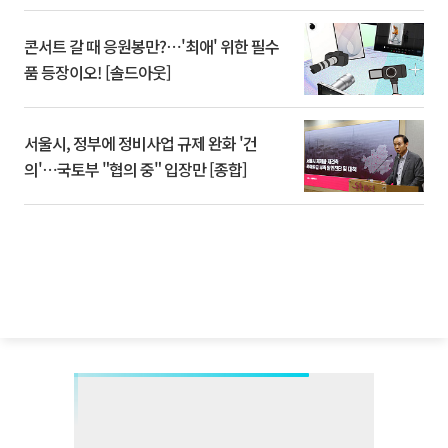
콘서트 갈 때 응원봉만?⋯'최애' 위한 필수
품 등장이오! [솔드아웃]
서울시, 정부에 정비사업 규제 완화 '건
의'⋯국토부 "협의 중" 입장만 [종합]