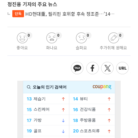
정진용 기자의 주요 뉴스
HD현대重, 필리핀 호위함 후속 정조준…‘14척+α’ 싹쓸이 노린다
단독
0
0
0
0
좋아요
화나요
슬퍼요
추가취재 원해요