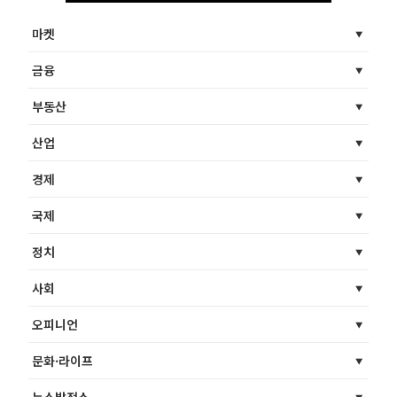
마켓
금융
부동산
산업
경제
국제
정치
사회
오피니언
문화·라이프
뉴스발전소