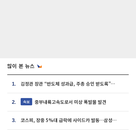
많이 본 뉴스
김정관 장관 “반도체 성과급, 주총 승인 받도록”…상법·자본시장법 개정 시사
1.
중부내륙고속도로서 미상 폭발물 발견
속보
2.
코스피, 장중 5%대 급락에 사이드카 발동…삼성·SK 동반 폭락
3.