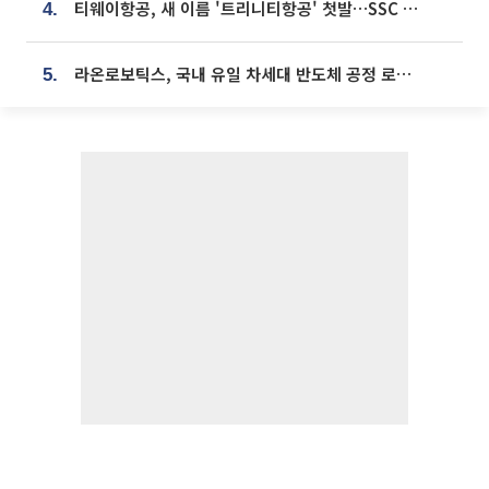
티웨이항공, 새 이름 '트리니티항공' 첫발…SSC 전략 본격화
4.
라온로보틱스, 국내 유일 차세대 반도체 공정 로봇 개발 ‘고객사 테스트 진행’
5.