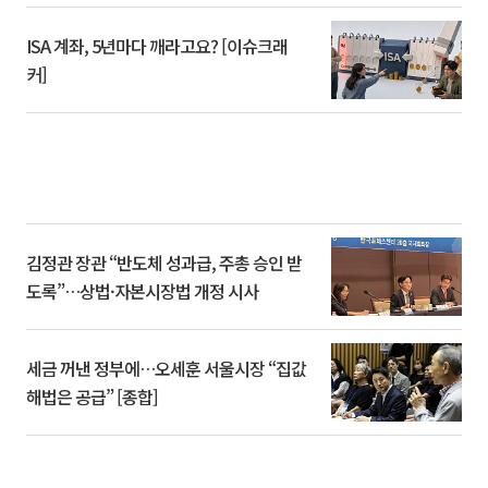
ISA 계좌, 5년마다 깨라고요? [이슈크래
커]
김정관 장관 “반도체 성과급, 주총 승인 받
도록”…상법·자본시장법 개정 시사
세금 꺼낸 정부에…오세훈 서울시장 “집값
해법은 공급” [종합]