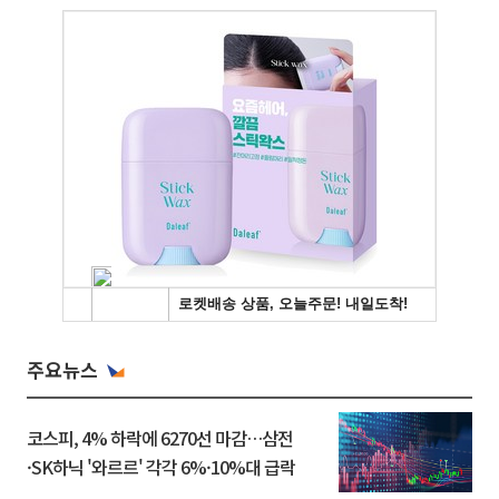
주요뉴스
코스피, 4% 하락에 6270선 마감…삼전
·SK하닉 '와르르' 각각 6%·10%대 급락