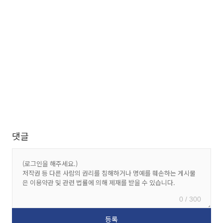
댓글
0 / 300