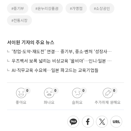
#중기부
#온누리상품권
#가맹점
#소상공인
#전통시장
서이원 기자의 주요 뉴스
‘창업-도약-재도전’ 연결… 중기부, 중소·벤처 ‘성장사다리’ 짓는다
우즈벡서 보폭 넓히는 비상교육 ‘올비아’…인니·일본 진출 타진
AI·직무교육 수요에…일본 파고드는 교육기업들
0
0
0
0
좋아요
화나요
슬퍼요
추가취재 원해요