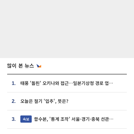
많이 본 뉴스
태풍 '돌핀' 오키나와 접근…일본기상청 경로 업데이트
1.
오늘은 절기 '입추', 뜻은?
2.
합수본, '통계 조작' 서울·경기·충북 선관위 등 추가 압수수색
속보
3.