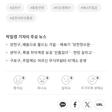
#금천구
#중동전쟁
#비상경제TF
#에너지절감
#금천사랑상품권
박일경 기자의 주요 뉴스
양천구, 배움으로 물드는 가을…제40기 ‘양천장수문화대학’ 수강생 모집
관악구, 폭염 취약계층 보호 ‘빈틈없이’…현장 살피고 지원 넓힌다
구로구, 주말에도 어르신 무더위쉼터 47개소 운영
0
0
0
0
좋아요
화나요
슬퍼요
추가취재 원해요