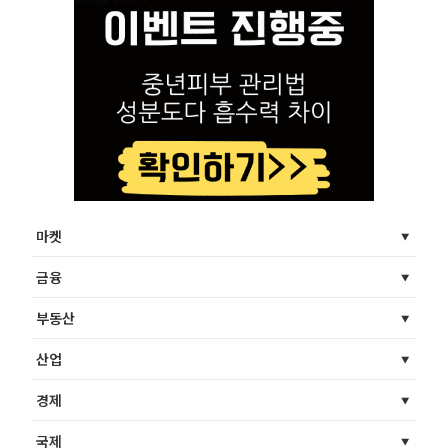
마켓
금융
부동산
산업
경제
국제