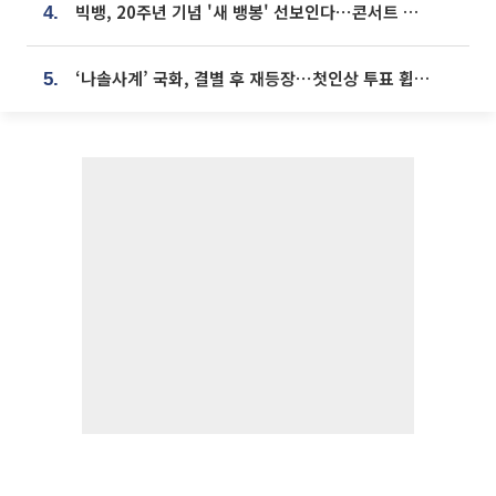
빅뱅, 20주년 기념 '새 뱅봉' 선보인다⋯콘서트 앞두고 팝업 개최
4.
‘나솔사계’ 국화, 결별 후 재등장⋯첫인상 투표 휩쓸고 ‘인기녀’ 등극
5.