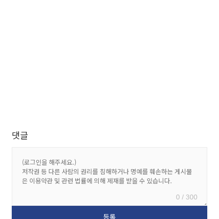
댓글
0 / 300