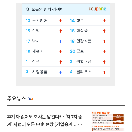
주요뉴스
후계자 없어도 회사는 남긴다?…‘제3자 승
계’ 시험대 오른 中企 현장 [기업승계 대전
환]