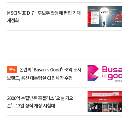
MSCI 발표 D-7…후보주 반등에 편입 기대
재점화
논란의 'Busan is Good'…8억 도시
단독
브랜드, 용산 대통령실 CI 업체가 수행
2000억 수혈받은 홈플러스 ‘오늘 가오
픈’...13일 정식 개장 시험대