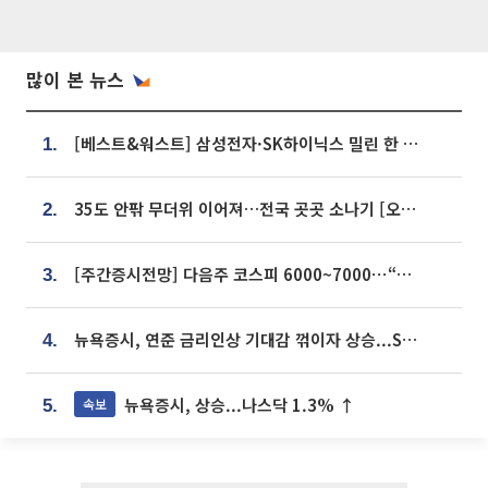
많이 본 뉴스
[베스트&워스트] 삼성전자·SK하이닉스 밀린 한 주…상상인증권은 85% 급등
1.
35도 안팎 무더위 이어져…전국 곳곳 소나기 [오늘 날씨]
2.
[주간증시전망] 다음주 코스피 6000~7000⋯“外人 수급은 정책이 변수”
3.
뉴욕증시, 연준 금리인상 기대감 꺾이자 상승...S&P500 사상 최고치 [종합]
4.
뉴욕증시, 상승...나스닥 1.3% ↑
속보
5.