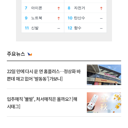
주요뉴스
22일 만에 다시 문 연 홈플러스…정상화 바
쁜데 재고 없어 ‘발동동’[가보니]
입추매직 '불발', 처서매직은 올까요? [해
시태그]