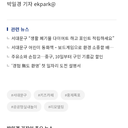
박일경 기자 ekpark@
관련 뉴스
서대문구 “생활 폐기물 다이어트 하고 포인트 적립하세요”
서대문구 어린이 동화책‧보드게임으로 환경 소중함 배운다
주유소와 손잡고…중구, 10일부터 구민 기름값 할인
‘경험 無도 환영’ 첫 일자리 도전 설명서
#서대문구
#키즈카페
#홍제폭포
#공공형실내놀이
#리모델링
박일경 기자의 주요 뉴스