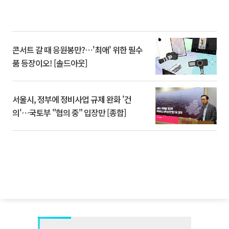
콘서트 갈 때 응원봉만?⋯'최애' 위한 필수
품 등장이오! [솔드아웃]
서울시, 정부에 정비사업 규제 완화 '건
의'⋯국토부 "협의 중" 입장만 [종합]