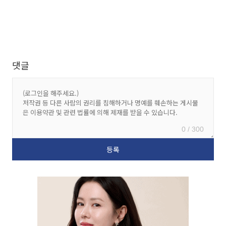
댓글
0 / 300