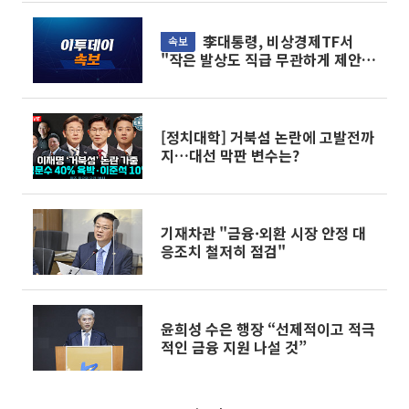
李대통령, 비상경제TF서
속보
"작은 발상도 직급 무관하게 제안해
달라"
[정치대학] 거북섬 논란에 고발전까
지…대선 막판 변수는?
기재차관 "금융·외환 시장 안정 대
응조치 철저히 점검"
윤희성 수은 행장 “선제적이고 적극
적인 금융 지원 나설 것”