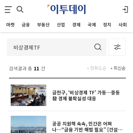
마켓
금융
부동산
산업
경제
국제
정치
사회
검색결과 총
11
건
정확도순
최신순
금천구, ‘비상경제 TF’ 가동…중동
發 경제 불확실성 대응
공공 지원책 속속, 민간은 어쩌
나⋯“금융 기반 해법 필요” [건설현