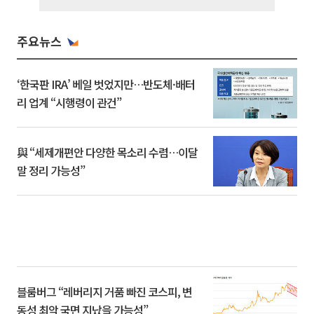
주요뉴스
‘한국판 IRA’ 베일 벗었지만…반도체·배터
리 업계 “시행령이 관건”
與 “세제개편안 다양한 목소리 수렴…이달
말 정리 가능성”
블룸버그 “레버리지 거품 빠진 코스피, 변
동성 최악 국면 지났을 가능성”