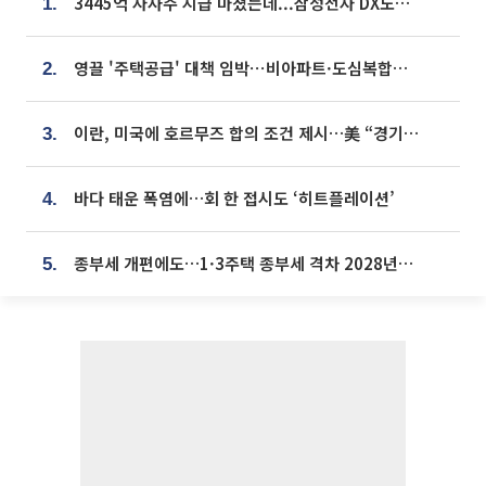
3445억 자사주 지급 마쳤는데...삼성전자 DX노조, 뒤늦은 '떼쓰기 집회'
1.
영끌 '주택공급' 대책 임박⋯비아파트·도심복합까지 총동원
2.
이란, 미국에 호르무즈 합의 조건 제시…美 “경기 아직 안 끝나” [종합]
3.
바다 태운 폭염에…회 한 접시도 ‘히트플레이션’
4.
종부세 개편에도…1·3주택 종부세 격차 2028년부터 확대
5.