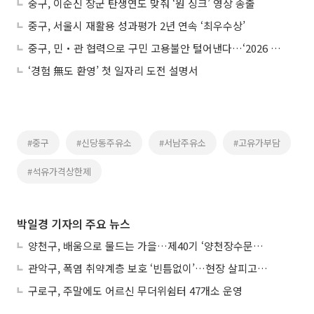
중구, 이순신 장군 탄생연도 맞춰 ‘원 싱크’ 영상 송출
중구, 서울시 재활용 성과평가 2년 연속 ‘최우수상’
중구, 민‧관 협력으로 구민 고용불안 털어낸다…‘2026 일자리 정책’ 본격 가동
‘경험 無도 환영’ 첫 일자리 도전 설명서
#중구
#신당동주유소
#서남주유소
#고유가부담
#석유가격상한제
박일경 기자의 주요 뉴스
양천구, 배움으로 물드는 가을…제40기 ‘양천장수문화대학’ 수강생 모집
관악구, 폭염 취약계층 보호 ‘빈틈없이’…현장 살피고 지원 넓힌다
구로구, 주말에도 어르신 무더위쉼터 47개소 운영