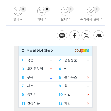
0
0
0
0
좋아요
화나요
슬퍼요
추가취재 원해요