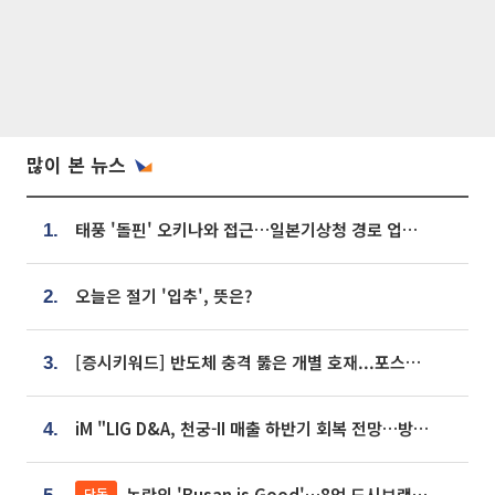
많이 본 뉴스
태풍 '돌핀' 오키나와 접근…일본기상청 경로 업데이트
1.
오늘은 절기 '입추', 뜻은?
2.
[증시키워드] 반도체 충격 뚫은 개별 호재...포스코퓨처엠·에코프로·한화솔루션 '눈길'
3.
iM "LIG D&A, 천궁-II 매출 하반기 회복 전망…방산 톱픽 유지"
4.
논란의 'Busan is Good'…8억 도시브랜드, 용산 대통령실 CI 업체가 수행
단독