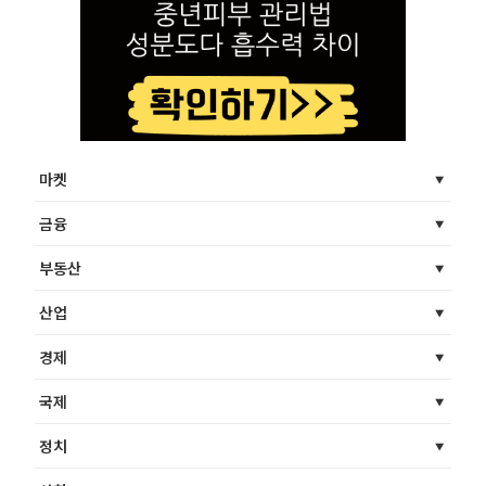
마켓
금융
부동산
산업
경제
국제
정치