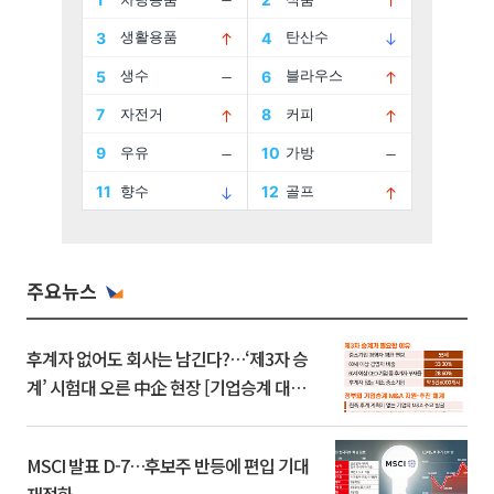
주요뉴스
후계자 없어도 회사는 남긴다?…‘제3자 승
계’ 시험대 오른 中企 현장 [기업승계 대전
환]
MSCI 발표 D-7…후보주 반등에 편입 기대