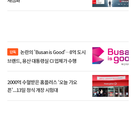
재점화
논란의 'Busan is Good'…8억 도시
단독
브랜드, 용산 대통령실 CI 업체가 수행
2000억 수혈받은 홈플러스 ‘오늘 가오
픈’...13일 정식 개장 시험대