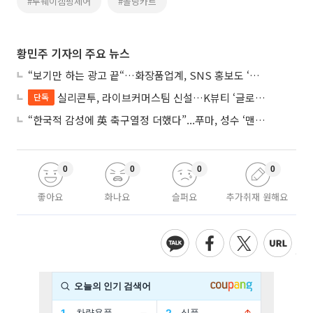
#투웨이캠핑체어
#폴딩카트
황민주 기자의 주요 뉴스
“보기만 하는 광고 끝“…화장품업계, SNS 홍보도 ‘참여형 콘텐츠’로 변모
실리콘투, 라이브커머스팀 신설…K뷰티 ‘글로벌 판매망’ 확대 속도
단독
“한국적 감성에 英 축구열정 더했다”...푸마, 성수 ‘맨시티 하우스’ 팝업
0
0
0
0
좋아요
화나요
슬퍼요
추가취재 원해요