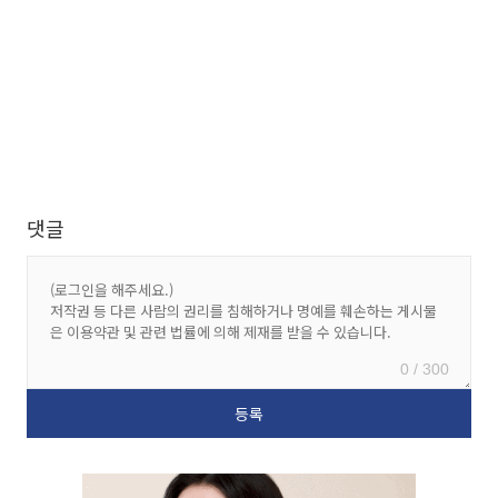
댓글
0 / 300