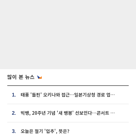
많이 본 뉴스
태풍 '돌핀' 오키나와 접근…일본기상청 경로 업데이트
1.
빅뱅, 20주년 기념 '새 뱅봉' 선보인다⋯콘서트 앞두고 팝업 개최
2.
오늘은 절기 '입추', 뜻은?
3.