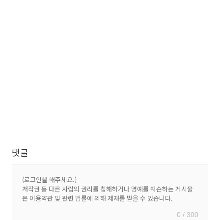
댓글
0 / 300