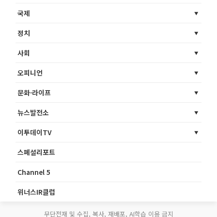
국제
정치
사회
오피니언
문화·라이프
뉴스발전소
이투데이TV
스페셜리포트
Channel 5
위너스IR클럽
무단전재 및 수집, 복사, 재배포, AI학습 이용 금지