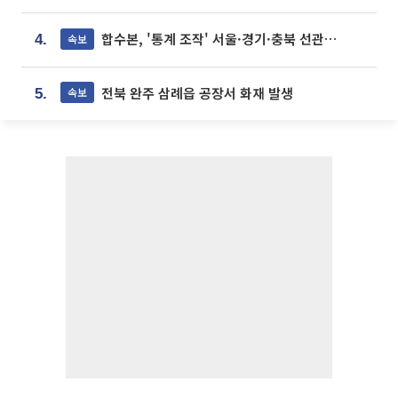
합수본, '통계 조작' 서울·경기·충북 선관위 등 추가 압수수색
속보
4.
전북 완주 삼례읍 공장서 화재 발생
속보
5.