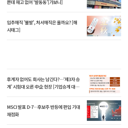
쁜데 재고 없어 ‘발동동’[가보니]
입추매직 '불발', 처서매직은 올까요? [해
시태그]
후계자 없어도 회사는 남긴다?…‘제3자 승
계’ 시험대 오른 中企 현장 [기업승계 대전
환]
MSCI 발표 D-7…후보주 반등에 편입 기대
재점화