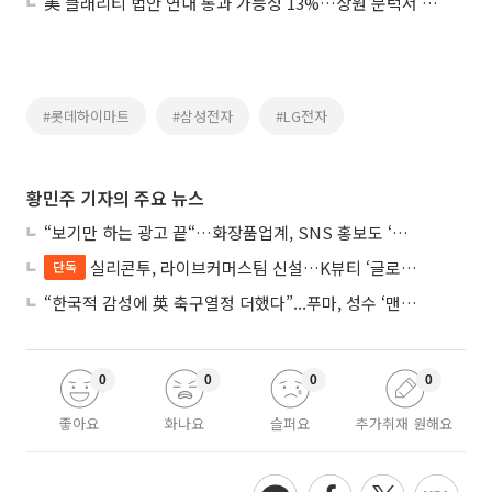
美 클래리티 법안 연내 통과 가능성 13%…상원 문턱서 제동
#롯데하이마트
#삼성전자
#LG전자
황민주 기자의 주요 뉴스
“보기만 하는 광고 끝“…화장품업계, SNS 홍보도 ‘참여형 콘텐츠’로 변모
실리콘투, 라이브커머스팀 신설…K뷰티 ‘글로벌 판매망’ 확대 속도
단독
“한국적 감성에 英 축구열정 더했다”...푸마, 성수 ‘맨시티 하우스’ 팝업
0
0
0
0
좋아요
화나요
슬퍼요
추가취재 원해요