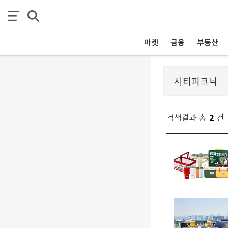
마켓
금융
부동산
검색결과 총
2
건