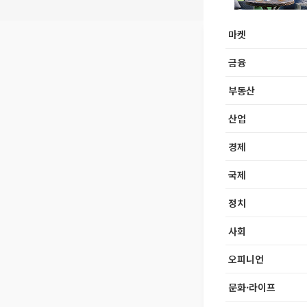
마켓
금융
부동산
산업
경제
국제
정치
사회
오피니언
문화·라이프