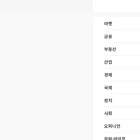
마켓
금융
부동산
산업
경제
국제
정치
사회
오피니언
문화·라이프