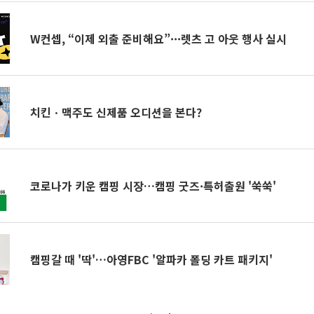
W컨셉, “이제 외출 준비해요”···렛츠 고 아웃 행사 실시
치킨ㆍ맥주도 신제품 오디션을 본다?
코로나가 키운 캠핑 시장…캠핑 굿즈·특허출원 '쑥쑥'
캠핑갈 때 '딱'…아영FBC '알파카 폴딩 카트 패키지'