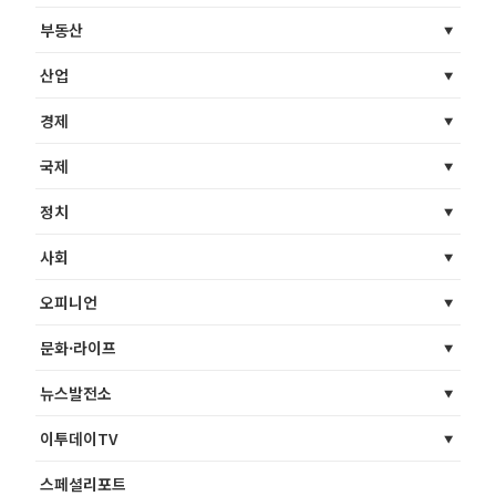
부동산
산업
경제
국제
정치
사회
오피니언
문화·라이프
뉴스발전소
이투데이TV
스페셜리포트