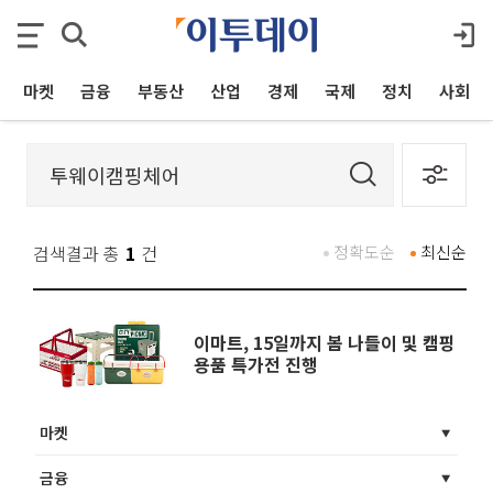
마켓
금융
부동산
산업
경제
국제
정치
사회
검색결과 총
1
건
정확도순
최신순
이마트, 15일까지 봄 나들이 및 캠핑
용품 특가전 진행
마켓
금융