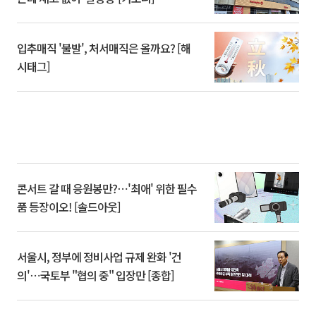
입추매직 '불발', 처서매직은 올까요? [해
시태그]
콘서트 갈 때 응원봉만?⋯'최애' 위한 필수
품 등장이오! [솔드아웃]
서울시, 정부에 정비사업 규제 완화 '건
의'⋯국토부 "협의 중" 입장만 [종합]