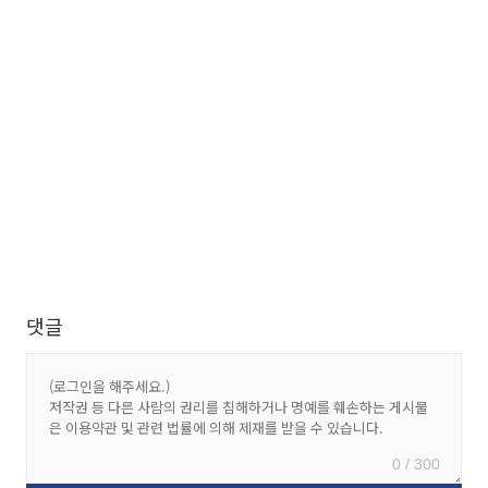
댓글
0 / 300