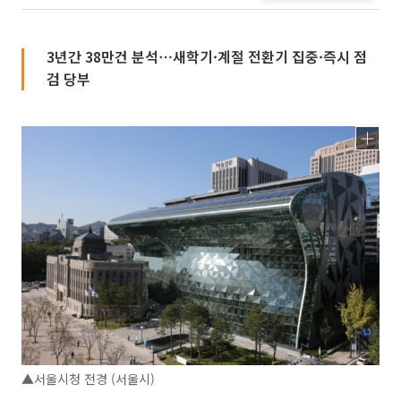
3년간 38만건 분석⋯새학기·계절 전환기 집중·즉시 점
검 당부
▲서울시청 전경 (서울시)