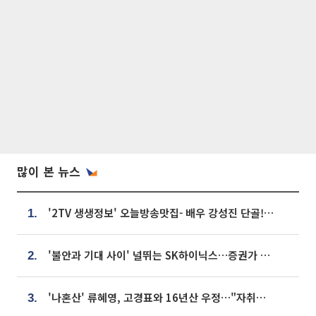
많이 본 뉴스
'2TV 생생정보' 오늘방송맛집- 배우 강성진 단골! 쌀국수ㆍ푸팟퐁 커리 맛집 '블○○○'
1.
'불안과 기대 사이' 널뛰는 SK하이닉스…증권가 "HBM4·LTA 기반 펀터멘털 견고"
2.
'나혼산' 류혜영, 고경표와 16년산 우정…"자취방서 부모님과 마주쳐"
3.