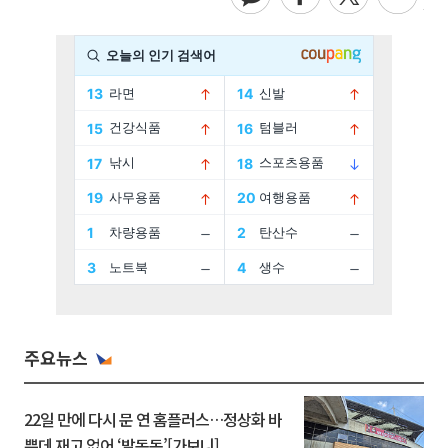
주요뉴스
22일 만에 다시 문 연 홈플러스…정상화 바
쁜데 재고 없어 ‘발동동’[가보니]