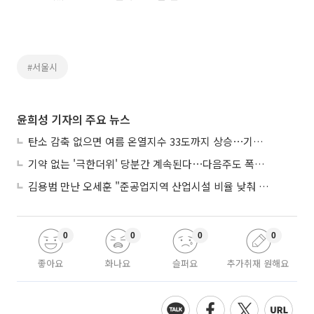
#서울시
윤희성 기자의 주요 뉴스
탄소 감축 없으면 여름 온열지수 33도까지 상승⋯기상청, 2100년 미래전망
기약 없는 '극한더위' 당분간 계속된다⋯다음주도 폭염·열대야 지속
김용범 만난 오세훈 "준공업지역 산업시설 비율 낮춰 공급 늘려야"
0
0
0
0
좋아요
화나요
슬퍼요
추가취재 원해요