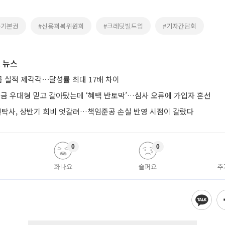
융기본권
#신용회복위원회
#크레딧빌드업
#기자간담회
 뉴스
 실적 제각각⋯달성률 최대 17배 차이
금 우대형 믿고 갈아탔는데 ‘혜택 반토막’…심사 오류에 가입자 혼선
신탁사, 상반기 희비 엇갈려…책임준공 손실 반영 시점이 갈랐다
0
0
화나요
슬퍼요
추