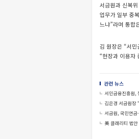
서금원과 신복위 
업무가 일부 중
느냐”라며 통합은
김 원장은 “서
“현장과 이용자 
관련 뉴스
서민금융진흥원, 
김은경 서금원장 
서금원, 국민연금·
美 클래리티 법안