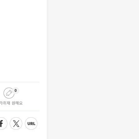
0
가취재 원해요