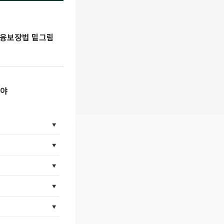
금융보장법 밑그림
꿔야