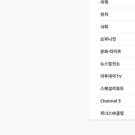
국제
정치
사회
오피니언
문화·라이프
뉴스발전소
이투데이TV
스페셜리포트
Channel 5
위너스IR클럽