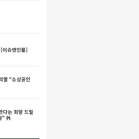
 [이슈앤인물]
석열 “소상공인
잘한다는 희망 드릴
" 外