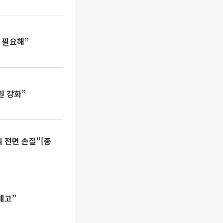
 필요해”
원 강화”
 전면 손질"[종
제고”