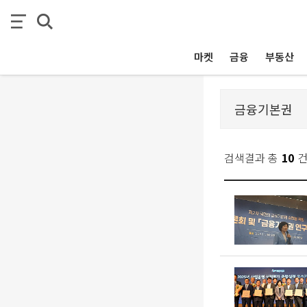
마켓
금융
부동산
검색결과 총
10