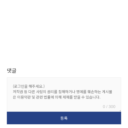
댓글
0 / 300