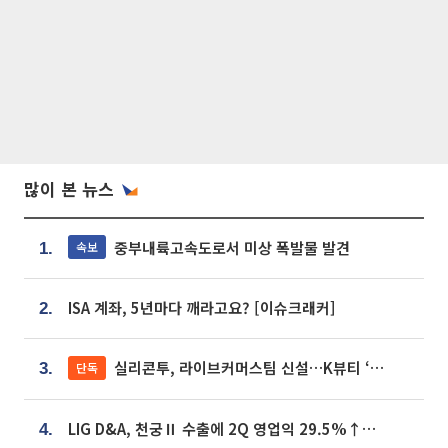
많이 본 뉴스
중부내륙고속도로서 미상 폭발물 발견
속보
1.
ISA 계좌, 5년마다 깨라고요? [이슈크래커]
2.
실리콘투, 라이브커머스팀 신설…K뷰티 ‘글로벌 판매망’ 확대[K뷰티 라방戰]
단독
3.
LIG D&A, 천궁Ⅱ 수출에 2Q 영업익 29.5%↑…수주잔고 24.6조 [종합]
4.