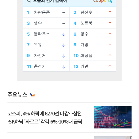
주요뉴스
코스피, 4% 하락에 6270선 마감…삼전
·SK하닉 '와르르' 각각 6%·10%대 급락