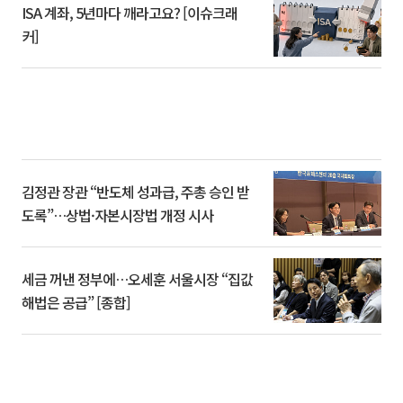
ISA 계좌, 5년마다 깨라고요? [이슈크래
커]
김정관 장관 “반도체 성과급, 주총 승인 받
도록”…상법·자본시장법 개정 시사
세금 꺼낸 정부에…오세훈 서울시장 “집값
해법은 공급” [종합]