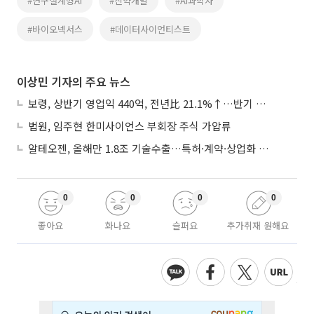
#연구설계형AI
#신약개발
#AI과학자
#바이오넥서스
#데이터사이언티스트
이상민 기자의 주요 뉴스
보령, 상반기 영업익 440억, 전년比 21.1%↑…반기 역대 최대
법원, 임주현 한미사이언스 부회장 주식 가압류
알테오젠, 올해만 1.8조 기술수출…특허·계약·상업화 ‘삼박자’
0
0
0
0
좋아요
화나요
슬퍼요
추가취재 원해요