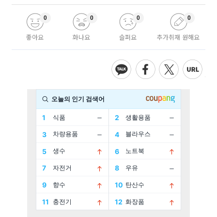
0
0
0
0
좋아요
화나요
슬퍼요
추가취재 원해요