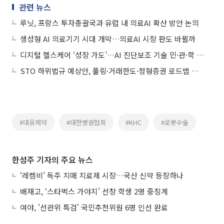
관련 뉴스
루닛, 프랑스 투자총괄국과 유럽 내 의료AI 확산 방안 논의
생성형 AI 의료기기 시대 개막…의료AI 시장 판도 바뀔까
디지털 헬스케어 ‘성장 가도’…AI 진단보조 기술 민·관·학 집중
STO 하위법규 예상안, 풀링·거래한도·정형증권 로드맵 제시
#대웅제약
#대한병원협회
#KHC
#로봇수술
한성주 기자의 주요 뉴스
‘레켐비’ 독주 치매 치료제 시장…국산 신약 등장하나
배재고, ‘스타벅스 가야지’ 선창 학생 2명 중징계
여야, '선관위 특검' 국민추천위원 6명 인선 완료