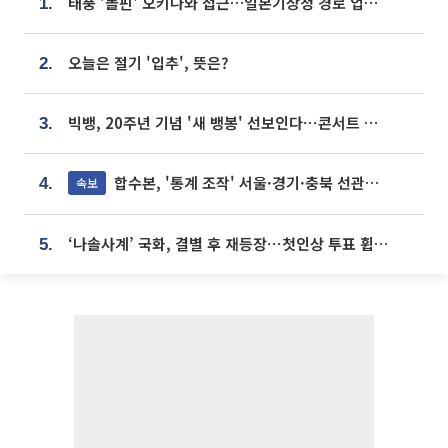
태풍 '돌핀' 오키나와 접근…일본기상청 경로 업데이트
1.
오늘은 절기 '입추', 뜻은?
2.
빅뱅, 20주년 기념 '새 뱅봉' 선보인다⋯콘서트 앞두고 팝업 개최
3.
합수본, '통계 조작' 서울·경기·충북 선관위 등 추가 압수수색
속보
4.
‘나솔사계’ 국화, 결별 후 재등장⋯첫인상 투표 휩쓸고 ‘인기녀’ 등극
5.