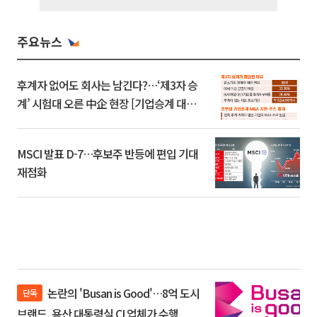
주요뉴스
후계자 없어도 회사는 남긴다?…‘제3자 승
계’ 시험대 오른 中企 현장 [기업승계 대전
환]
MSCI 발표 D-7…후보주 반등에 편입 기대
재점화
논란의 'Busan is Good'…8억 도시
단독
브랜드, 용산 대통령실 CI 업체가 수행