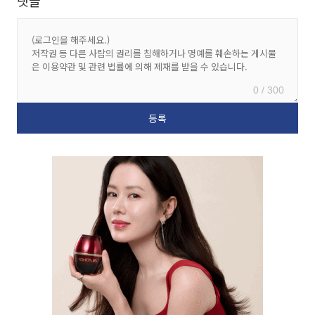
댓글
0 / 300