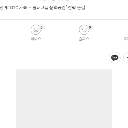
점 밖 D2C 가속…‘플래그십·문화공간’ 전략 눈길
0
0
화나요
슬퍼요
추