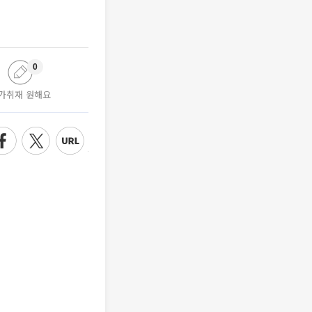
0
가취재 원해요