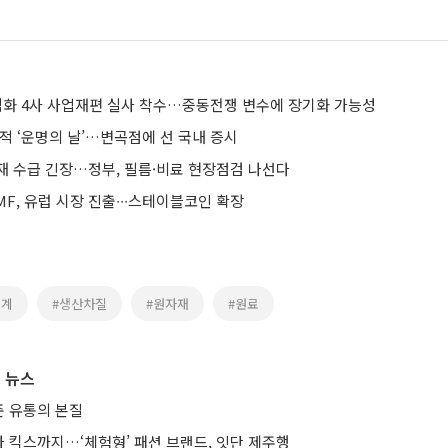
 석화 4사 사업재편 실사 착수…중동전쟁 변수에 장기화 가능성
적 ‘운명의 날’…변곡점에 선 국내 증시
재 수급 긴장…정부, 필름·비료 현장점검 나선다
F, 유럽 시장 진출∙∙∙스테이블코인 확장
업계
#생산차질
#원자재
#원료
 뉴스
 유통의 본질
 킥스까지…‘체험형’ 패션 브랜드, 잇단 제주행