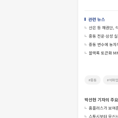
관련 뉴스
산은 등 채권단,
중동 전운·삼성 실
중동 변수에 농자
블랙록 토큰화 MM
#중동
#석화
박선현 기자의 주요
홈플러스가 보여준
스투시부터 무신사