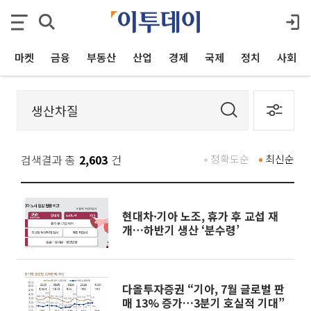
마켓
금융
부동산
산업
경제
국제
정치
사회
검색결과 총
2,603
건
정확도순
최신순
현대차·기아 노조, 휴가 후 교섭 재
개…하반기 생산 ‘분수령’
다올투자증권 “기아, 7월 글로벌 판
매 13% 증가…3분기 호실적 기대”