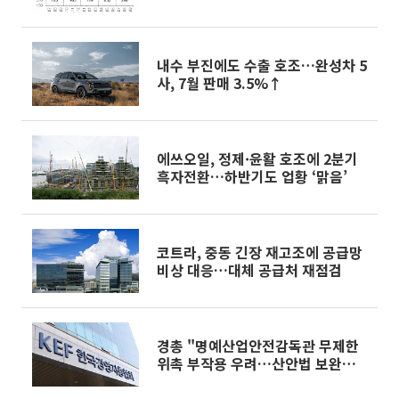
내수 부진에도 수출 호조…완성차 5
사, 7월 판매 3.5%↑
에쓰오일, 정제·윤활 호조에 2분기
흑자전환…하반기도 업황 ‘맑음’
코트라, 중동 긴장 재고조에 공급망
비상 대응…대체 공급처 재점검
경총 "명예산업안전감독관 무제한
위촉 부작용 우려…산안법 보완해
야"