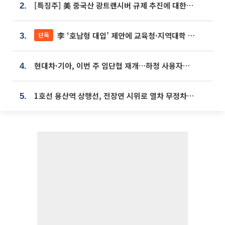
[특징주] 美 중국산 광트랜시버 규제 추진에 대한광통신 등 광통신株 강세
2.
李 ‘호남형 대입’ 제안에 교육청·지역대학 서·논술형 입시 연계 '착수'
단독
3.
현대차·기아, 이번 주 임단협 재개…하청 사용자성 재심도 ‘변수’
4.
1호선 용산역 상행선, 전장연 시위로 열차 무정차 운행
5.