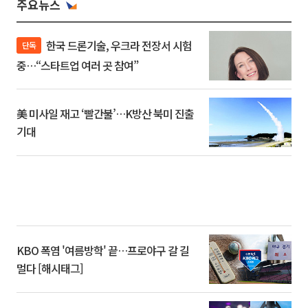
주요뉴스
한국 드론기술, 우크라 전장서 시험
단독
중…“스타트업 여러 곳 참여”
美 미사일 재고 ‘빨간불’…K방산 북미 진출
기대
KBO 폭염 '여름방학' 끝…프로야구 갈 길
멀다 [해시태그]