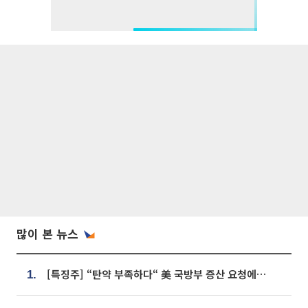
많이 본 뉴스
[특징주] “탄약 부족하다“ 美 국방부 증산 요청에⋯국내 방산주 급등세
1.