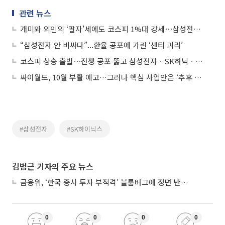
관련 뉴스
개미와 외인의 ‘팔자’세에도 코스피 1%대 강세⋯삼성전자는 3%↑
“삼성전자 안 비싸다”...환율 공포에 가린 ‘센티 괴리’
코스피 상승 출발⋯전쟁 공포 뚫고 삼성전자ㆍSK하닉ㆍ현대차 강세
싸이월드, 10월 부활 예고…그러나 핵심 사업안은 ‘추후 공개’
#삼성전자
#SK하이닉스
김범근 기자의 주요 뉴스
금융위, ‘한국 증시 투자 부적격’ 블룸버그에 정면 반박…“근거 불분명”
0
0
0
0