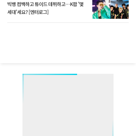
빅뱅 컴백하고 튜이드 데뷔하고⋯K팝 '몇
세대'세요? [엔터로그]