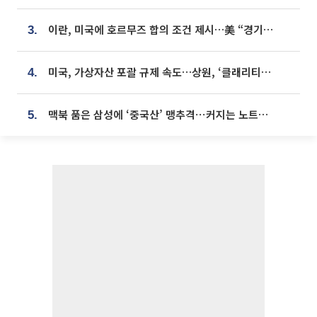
이란, 미국에 호르무즈 합의 조건 제시…美 “경기 아직 안 끝나” [종합]
3.
미국, 가상자산 포괄 규제 속도…상원, ‘클래리티법’ 9월 절차투표 추진
4.
맥북 품은 삼성에 ‘중국산’ 맹추격⋯커지는 노트북 OLED 시장
5.