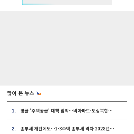
많이 본 뉴스
영끌 '주택공급' 대책 임박⋯비아파트·도심복합까지 총동원
1.
종부세 개편에도…1·3주택 종부세 격차 2028년부터 확대
2.