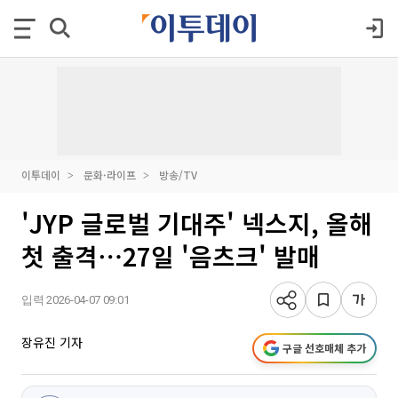
이투데이
문화·라이프
방송/TV
'JYP 글로벌 기대주' 넥스지, 올해
첫 출격⋯27일 '음츠크' 발매
입력 2026-04-07 09:01
장유진 기자
구글 선호매체 추가