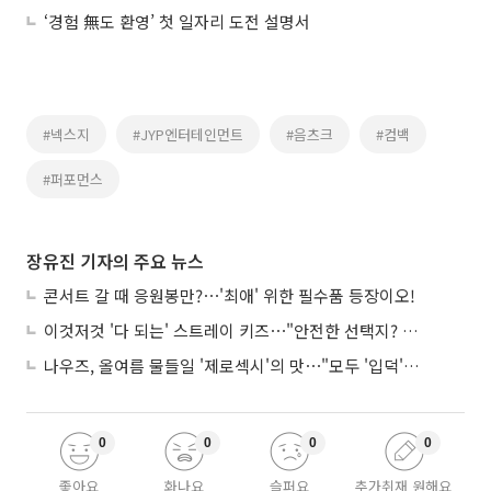
‘경험 無도 환영’ 첫 일자리 도전 설명서
#넥스지
#JYP엔터테인먼트
#음츠크
#컴백
#퍼포먼스
장유진 기자의 주요 뉴스
콘서트 갈 때 응원봉만?⋯'최애' 위한 필수품 등장이오!
이것저것 '다 되는' 스트레이 키즈⋯"안전한 선택지? 도전이 재밌죠"
나우즈, 올여름 물들일 '제로섹시'의 맛⋯"모두 '입덕'시킬 것"
0
0
0
0
좋아요
화나요
슬퍼요
추가취재 원해요