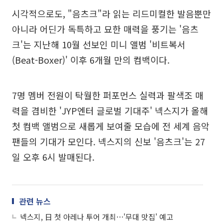
시각적으로도, "음츠크"라 읽는 리드미컬한 발음뿐만
아니라 어딘가 독특하고 묘한 매력을 풍기는 '음츠
크'는 지난해 10월 선보인 미니 앨범 '비트복서
(Beat-Boxer)' 이후 6개월 만의 컴백이다.
7명 멤버 전원이 탁월한 퍼포먼스 실력과 팔색조 매
력을 겸비한 'JYP엔터 글로벌 기대주' 넥스지가 올해
첫 컴백 앨범으로 새롭게 보여줄 모습에 전 세계 음악
팬들의 기대가 모인다. 넥스지의 신보 '음츠크'는 27
일 오후 6시 발매된다.
관련 뉴스
넥스지, 日 첫 아레나 투어 개최⋯'무대 맛집' 예고