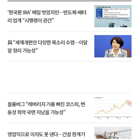
‘한국판 IRA’ 베일 벗었지만…반도체·배터
리 업계 “시행령이 관건”
與 “세제개편안 다양한 목소리 수렴…이달
말 정리 가능성”
블룸버그 “레버리지 거품 빠진 코스피, 변
동성 최악 국면 지났을 가능성”
영업익으로 이자도 못 낸다…건설 한계기