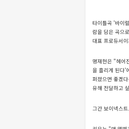
타이틀곡 '바이럴
람을 담은 곡으로
대표 프로듀서이자
명재현은 "헤어진
을 흘리게 된다'
퍼졌으면 좋겠다
유해 전달하고 싶
그간 보이넥스트
리우는 "매 앨범