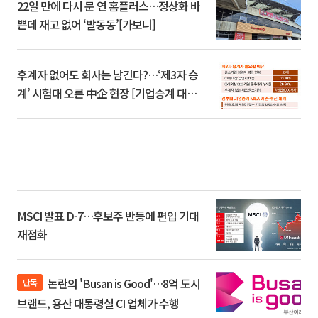
22일 만에 다시 문 연 홈플러스…정상화 바
쁜데 재고 없어 ‘발동동’[가보니]
후계자 없어도 회사는 남긴다?…‘제3자 승
계’ 시험대 오른 中企 현장 [기업승계 대전
환]
MSCI 발표 D-7…후보주 반등에 편입 기대
재점화
논란의 'Busan is Good'…8억 도시
단독
브랜드, 용산 대통령실 CI 업체가 수행