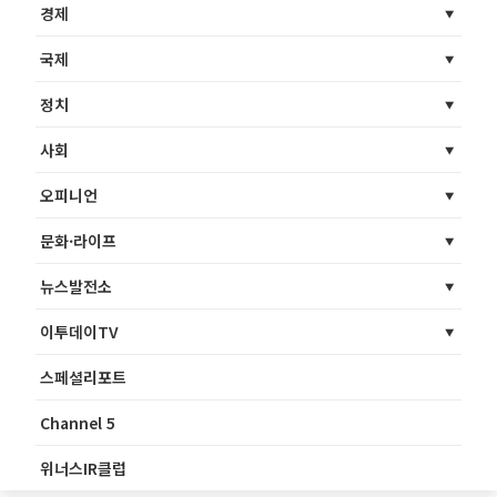
경제
국제
정치
사회
오피니언
문화·라이프
뉴스발전소
이투데이TV
스페셜리포트
Channel 5
위너스IR클럽