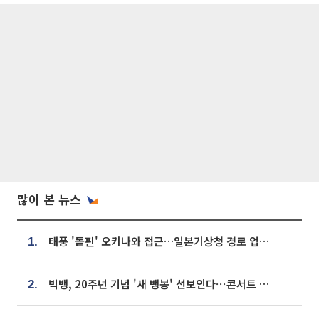
많이 본 뉴스
태풍 '돌핀' 오키나와 접근…일본기상청 경로 업데이트
1.
빅뱅, 20주년 기념 '새 뱅봉' 선보인다⋯콘서트 앞두고 팝업 개최
2.