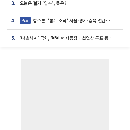
오늘은 절기 '입추', 뜻은?
3.
합수본, '통계 조작' 서울·경기·충북 선관위 등 추가 압수수색
속보
4.
‘나솔사계’ 국화, 결별 후 재등장⋯첫인상 투표 휩쓸고 ‘인기녀’ 등극
5.