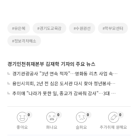
#유은혜
#경기도교육감
#수원권선
#학부모센터
#정보격차해소
경기인천취재본부 김재학 기자의 주요 뉴스
경기관광공사 "3년 연속 적자"…영화동 리츠 사업 속도 놓고 수원시와 이견
용인시의회, 2년 전 심은 도서관 다시 찾아 청년봉사단 약속까지
추미애 "나라가 못한 일, 종교가 감싸줘 감사"…3대 종단과 첫 만남
0
0
0
0
좋아요
화나요
슬퍼요
추가취재 원해요