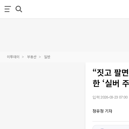
이투데이
부동산
일반
“짓고 팔면
한 ‘실버 
입력 2026-03-23 07:00
정유정 기자