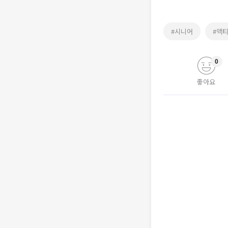
#시니어
#액
0
좋아요