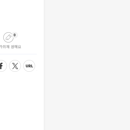
0
가취재 원해요