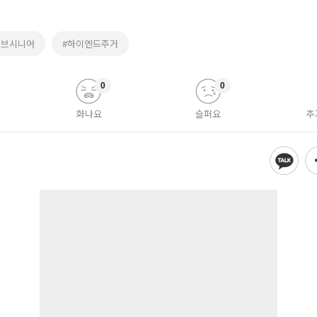
티브시니어
#하이엔드주거
0
0
화나요
슬퍼요
추