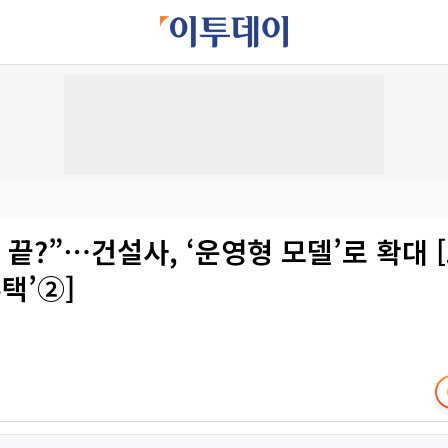
 끝?”⋯건설사, ‘운영형 모델’로 확대 
주택’②]