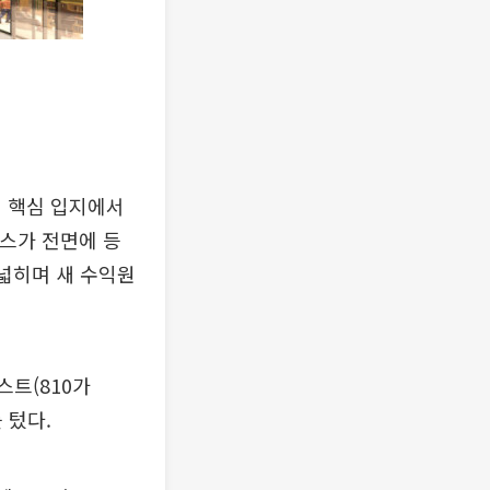
심 핵심 입지에서
스가 전면에 등
 넓히며 새 수익원
스트(810가
 텄다.