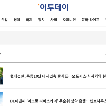
산업
경제
국제
정치
사회
오피니언
문화·라이프
건
현대건설, 목동10단지 재건축 출사표…모포시스·사사키와 
DL이앤씨 '아크로 리버스카이' 무순위 청약 흥행⋯펜트하우스 