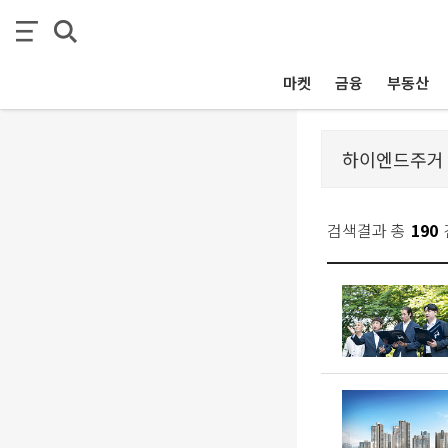
마켓
금융
부동산
검색결과 총
190