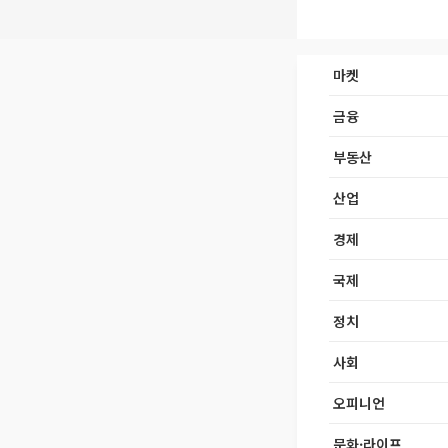
마켓
금융
부동산
산업
경제
국제
정치
사회
오피니언
문화·라이프