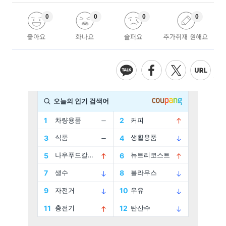
0
0
0
0
좋아요
화나요
슬퍼요
추가취재 원해요