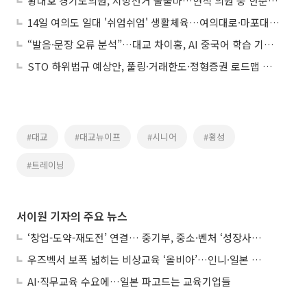
황대호 경기도의원, 지방선거 불출마…현직 의원 중 한준호 제1호 지지선언
14일 여의도 일대 '쉬엄쉬엄' 생활체육…여의대로·마포대교 일부 통제
“발음·문장 오류 분석”…대교 차이홍, AI 중국어 학습 기술 특허 출원
STO 하위법규 예상안, 풀링·거래한도·정형증권 로드맵 제시
#대교
#대교뉴이프
#시니어
#횡성
#트레이닝
서이원 기자의 주요 뉴스
‘창업-도약-재도전’ 연결… 중기부, 중소·벤처 ‘성장사다리’ 짓는다
우즈벡서 보폭 넓히는 비상교육 ‘올비아’…인니·일본 진출 타진
AI·직무교육 수요에…일본 파고드는 교육기업들