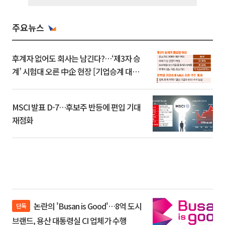
주요뉴스
후계자 없어도 회사는 남긴다?…‘제3자 승
계’ 시험대 오른 中企 현장 [기업승계 대전
환]
MSCI 발표 D-7…후보주 반등에 편입 기대
재점화
논란의 'Busan is Good'…8억 도시
단독
브랜드, 용산 대통령실 CI 업체가 수행