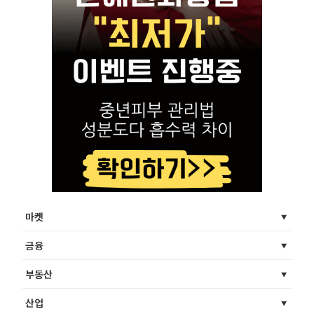
마켓
금융
부동산
산업