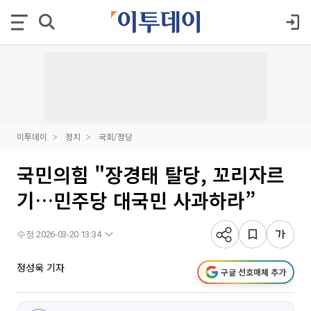
이투데이
정치
국회/정당
국민의힘 "장경태 탈당, 꼬리자르
기…민주당 대국민 사과하라”
수정 2026-03-20 13:34
정성욱 기자
구글 선호매체 추가