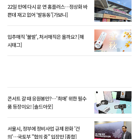
22일 만에 다시 문 연 홈플러스…정상화 바
쁜데 재고 없어 ‘발동동’[가보니]
입추매직 '불발', 처서매직은 올까요? [해
시태그]
콘서트 갈 때 응원봉만?⋯'최애' 위한 필수
품 등장이오! [솔드아웃]
서울시, 정부에 정비사업 규제 완화 '건
의'⋯국토부 "협의 중" 입장만 [종합]