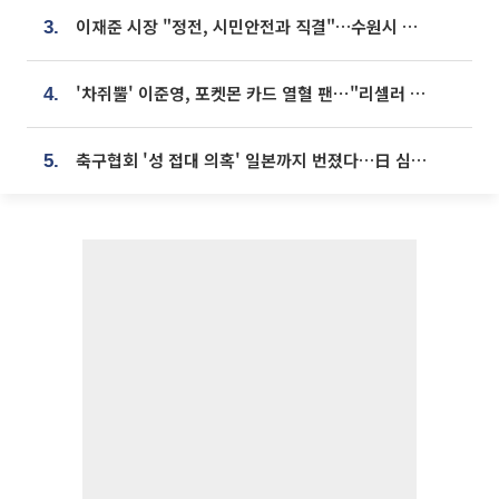
이재준 시장 "정전, 시민안전과 직결"…수원시 비상대응체계 가동
3.
'차쥐뿔' 이준영, 포켓몬 카드 열혈 팬⋯"리셀러 처단할 것"
4.
축구협회 '성 접대 의혹' 일본까지 번졌다…日 심판 실명 공개
5.