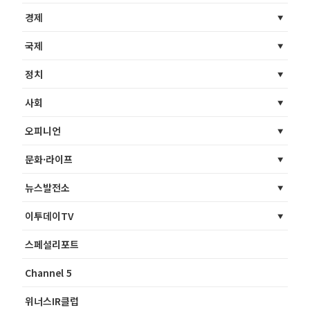
경제
국제
정치
사회
오피니언
문화·라이프
뉴스발전소
이투데이TV
스페셜리포트
Channel 5
위너스IR클럽