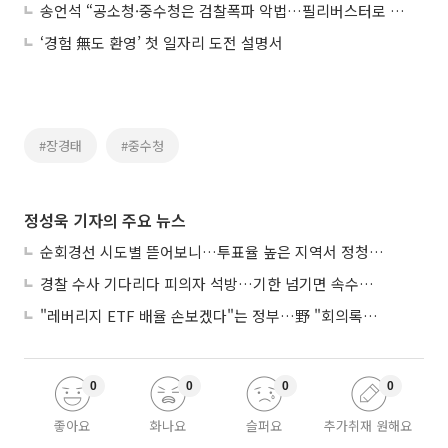
송언석 “공소청·중수청은 검찰폭파 악법…필리버스터로 저지”
‘경험 無도 환영’ 첫 일자리 도전 설명서
#장경태
#중수청
정성욱 기자의 주요 뉴스
순회경선 시도별 뜯어보니…투표율 높은 지역서 정청래 강세
경찰 수사 기다리다 피의자 석방…기한 넘기면 속수무책
"레버리지 ETF 배율 손보겠다"는 정부…野 "회의록부터 내놔야"
0
0
0
0
좋아요
화나요
슬퍼요
추가취재 원해요