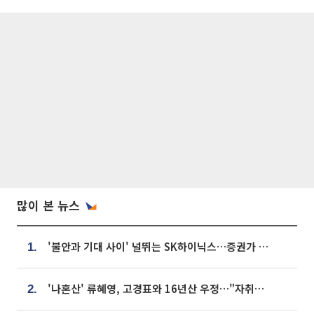
많이 본 뉴스
'불안과 기대 사이' 널뛰는 SK하이닉스…증권가 "HBM4·LTA 기반 펀터멘털 견고"
1.
'나혼산' 류혜영, 고경표와 16년산 우정…"자취방서 부모님과 마주쳐"
2.