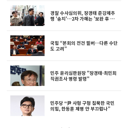
경찰 수사심의위, 장경태 준강제추
행 '송치'…2차 가해는 '보완 후 송
치'
국힘 “본회의 전건 필버…다른 수단
도 고려”
민주 윤리심판원장 "장경태·최민희
직권조사 명령 발령"
민주당 “尹 사형 구형 침묵한 국민
의힘, 한동훈 제명 안 부끄럽나”