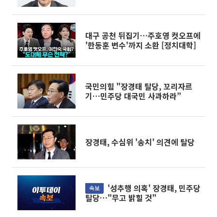
대구 공천 뒤집기…주호영 컷오프에
'한동훈 변수'까지 소환 [정치대학]
국민의힘 "장경태 탈당, 꼬리자르
기…민주당 대국민 사과하라”
장경태, 수심위 '송치' 의견에 탈당
'성추행 의혹' 장경태, 민주당
속보
탈당…"무고 밝힐 것"