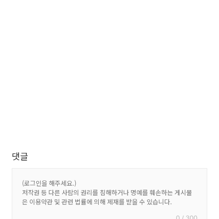
댓글
0 / 300