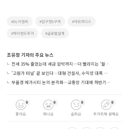
#DL이앤씨
#압구정5구역
#아르카디스
#하이엔드주거
#글로벌설계
조유정 기자의 주요 뉴스
전세 35% 줄었는데 세금 압박까지⋯더 빨라지는 '월세화'
'고원가 터널' 끝 보인다…대형 건설사, 수익성 대폭 개선
부울경 메가시티 논의 본격화⋯교통망 기대에 하반기 분양시장 '주목'
0
0
0
0
좋아요
화나요
슬퍼요
추가취재 원해요