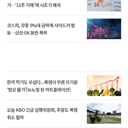
가⋯‘11주 거래’에 시초가 왜곡
코스피, 장중 5%대 급락에 사이드카 발
동…삼성·SK 동반 폭락
한끼 먹기도 무섭다...폭염이 부른 뜨거운
‘밥상 물가’[뉴노멀 된 히트플레이션]
오늘 KBO 긴급 실행위원회, 주말도 폭염
취소 될까