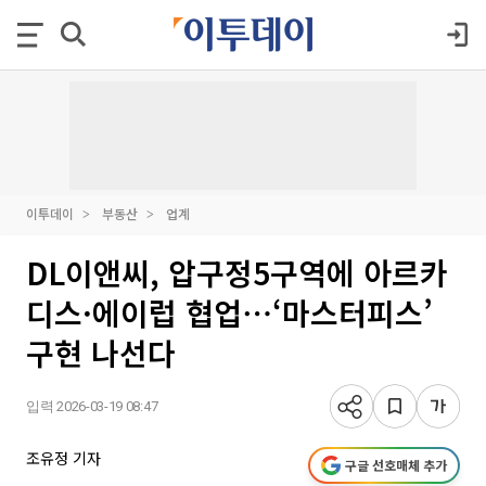
이투데이
부동산
업계
DL이앤씨, 압구정5구역에 아르카
디스·에이럽 협업⋯‘마스터피스’
구현 나선다
입력 2026-03-19 08:47
조유정 기자
구글 선호매체 추가