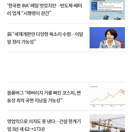
‘한국판 IRA’ 베일 벗었지만…반도체·배터
리 업계 “시행령이 관건”
與 “세제개편안 다양한 목소리 수렴…이달
말 정리 가능성”
블룸버그 “레버리지 거품 빠진 코스피, 변
동성 최악 국면 지났을 가능성”
영업익으로 이자도 못 낸다…건설 한계기
업 5년 새 62→173곳