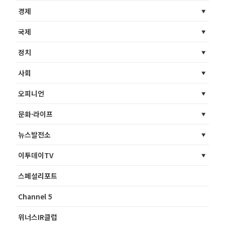
경제
국제
정치
사회
오피니언
문화·라이프
뉴스발전소
이투데이TV
스페셜리포트
Channel 5
위너스IR클럽