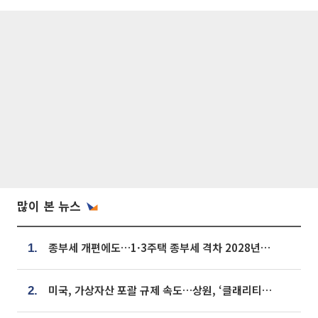
많이 본 뉴스
종부세 개편에도…1·3주택 종부세 격차 2028년부터 확대
1.
미국, 가상자산 포괄 규제 속도…상원, ‘클래리티법’ 9월 절차투표 추진
2.