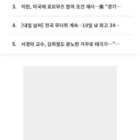
이란, 미국에 호르무즈 합의 조건 제시…美 “경기 아직 안 끝나” [종합]
3.
[내일 날씨] 전국 무더위 계속…10일 낮 최고 34도 육박
4.
서경덕 교수, 김희철도 분노한 거꾸로 태극기⋯"엉터리는 아냐, 아쉬울 뿐"
5.