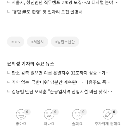
서울시, 청년인턴 직무캠프 270명 모집⋯AI·디지털 분야 첫 도입
‘경험 無도 환영’ 첫 일자리 도전 설명서
#BTS
#서울시
#방탄소년단
윤희성 기자의 주요 뉴스
탄소 감축 없으면 여름 온열지수 33도까지 상승⋯기상청, 2100년 미래전망
기약 없는 '극한더위' 당분간 계속된다⋯다음주도 폭염·열대야 지속
김용범 만난 오세훈 "준공업지역 산업시설 비율 낮춰 공급 늘려야"
0
0
0
0
좋아요
화나요
슬퍼요
추가취재 원해요