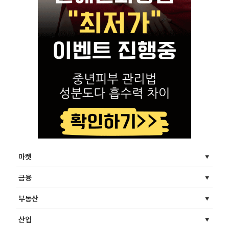
마켓
금융
부동산
산업