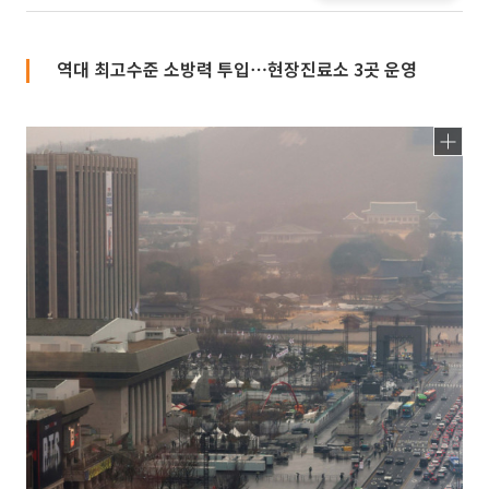
역대 최고수준 소방력 투입⋯현장진료소 3곳 운영