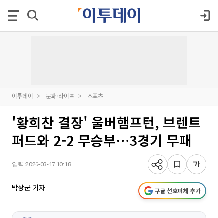
이투데이
문화·라이프
스포츠
'황희찬 결장' 울버햄프턴, 브렌트
퍼드와 2-2 무승부⋯3경기 무패
입력 2026-03-17 10:18
박상군 기자
구글 선호매체 추가