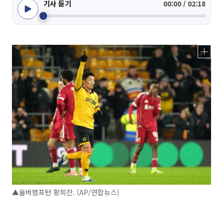
기사 듣기
00:00 / 02:18
▲울버햄프턴 황희찬. (AP/연합뉴스)