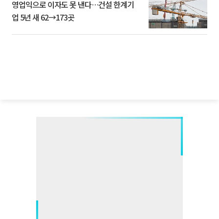
영업익으로 이자도 못 낸다…건설 한계기
업 5년 새 62→173곳