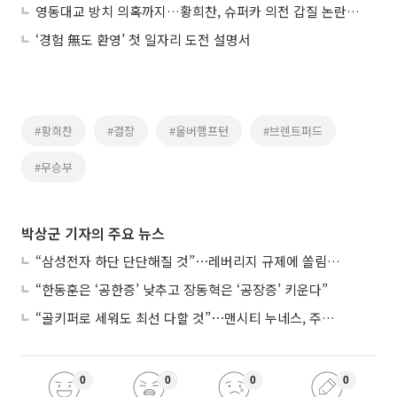
영동대교 방치 의혹까지…황희찬, 슈퍼카 의전 갑질 논란에 입장 표명
‘경험 無도 환영’ 첫 일자리 도전 설명서
#황희찬
#결장
#울버햄프턴
#브렌트퍼드
#무승부
박상군 기자의 주요 뉴스
“삼성전자 하단 단단해질 것”⋯레버리지 규제에 쏠림 완화
“한동훈은 ‘공한증’ 낮추고 장동혁은 ‘공장증’ 키운다”
“골키퍼로 세워도 최선 다할 것”⋯맨시티 누네스, 주전 경쟁 각오
0
0
0
0