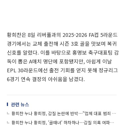
황희찬은 8일 리버풀과의 2025-2026 FA컵 5라운드
경기에서는 교체 출전해 시즌 3호 골을 맛보며 복귀
신호를 알렸다. 이를 바탕으로 홍명보 축구대표팀 감
독이 뽑은 A매치 명단에 포함됐지만, 아쉽게 이날
EPL 30라운드에선 출전 기회를 얻지 못해 정규리그
6경기 연속 결장의 아쉬움을 남겼다.
관련 뉴스
황희찬 누나 황희정, 갑질 논란에 반박⋯"업체 대표 범죄 이력, 초상권 무단 도용"
황희찬 누나 황희정, '골때녀' 하차하나⋯갑질 의혹 여파에 "상황 파악 중"