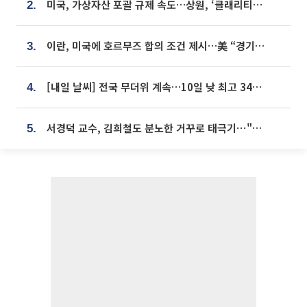
미국, 가상자산 포괄 규제 속도…상원, ‘클래리티법’ 9월 절차투표 추진
2.
이란, 미국에 호르무즈 합의 조건 제시…美 “경기 아직 안 끝나” [종합]
3.
[내일 날씨] 전국 무더위 계속…10일 낮 최고 34도 육박
4.
서경덕 교수, 김희철도 분노한 거꾸로 태극기⋯"엉터리는 아냐, 아쉬울 뿐"
5.