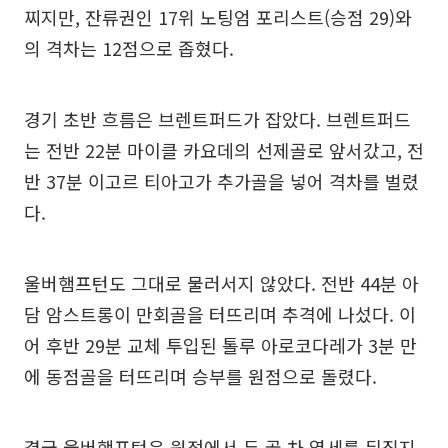
찌지만, 잔류권인 17위 노팅엄 포리스트(승점 29)와
의 격차는 12점으로 좁혔다.
경기 초반 흐름은 브렌트퍼드가 잡았다. 브렌트퍼드
는 전반 22분 마이클 카요데의 선제골로 앞서갔고, 전
반 37분 이고르 티아고가 추가골을 넣어 격차를 벌렸
다.
울버햄프턴도 그대로 물러서지 않았다. 전반 44분 아
담 암스트롱이 만회골을 터뜨리며 추격에 나섰다. 이
어 후반 29분 교체 투입된 톨루 아로코다레가 3분 만
에 동점골을 터뜨리며 승부를 원점으로 돌렸다.
결국 울버햄프턴은 원정에서 두 골 차 열세를 뒤집지