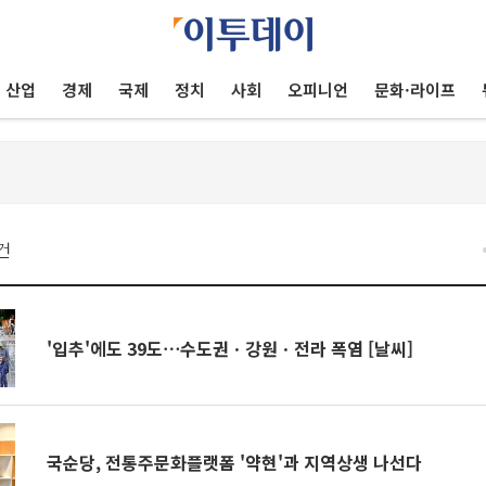
산업
경제
국제
정치
사회
오피니언
문화·라이프
건
'입추'에도 39도⋯수도권ㆍ강원ㆍ전라 폭염 [날씨]
국순당, 전통주문화플랫폼 '약현'과 지역상생 나선다