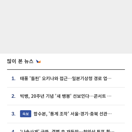
많이 본 뉴스
태풍 '돌핀' 오키나와 접근…일본기상청 경로 업데이트
1.
빅뱅, 20주년 기념 '새 뱅봉' 선보인다⋯콘서트 앞두고 팝업 개최
2.
합수본, '통계 조작' 서울·경기·충북 선관위 등 추가 압수수색
속보
3.
‘나솔사계’ 국화, 결별 후 재등장⋯첫인상 투표 휩쓸고 ‘인기녀’ 등극
4.