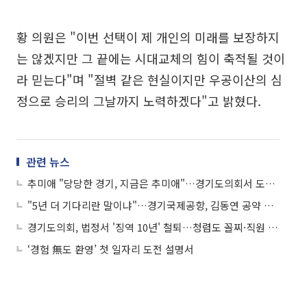
황 의원은 "이번 선택이 제 개인의 미래를 보장하지
는 않겠지만 그 끝에는 시대교체의 힘이 축적될 것이
라 믿는다"며 "절벽 같은 현실이지만 우공이산의 심
정으로 승리의 그날까지 노력하겠다"고 밝혔다.
관련 뉴스
추미애 "당당한 경기, 지금은 추미애"…경기도의회서 도지사 출마 공식선언
"5년 더 기다리란 말이냐"…경기국제공항, 김동연 공약 이행 '시한폭탄' 터졌다
경기도의회, 법정서 '징역 10년' 철퇴…청렴도 꼴찌·직원 사망·명동 호텔 논란까지 '총체적 도덕 붕괴'
‘경험 無도 환영’ 첫 일자리 도전 설명서