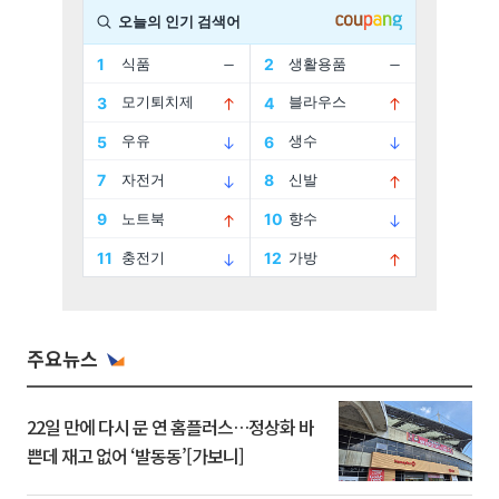
주요뉴스
22일 만에 다시 문 연 홈플러스…정상화 바
쁜데 재고 없어 ‘발동동’[가보니]