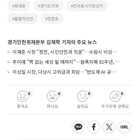
#황대호
#경기도의회
#전국동시지방선거
#불출마선언
#한준호
경기인천취재본부 김재학 기자의 주요 뉴스
이재준 시장 "정전, 시민안전과 직결"…수원시 비상대응체계 가동
추미애 "핵 없는 세상 될 때까지"…원폭피해 81주년, 국경 넘은 증언
이상일 시장, 다낭시 고위급과 회담…"반도체·AI 공통점 많다"
0
0
0
0
좋아요
화나요
슬퍼요
추가취재 원해요