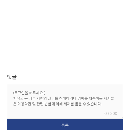
댓글
0 / 300