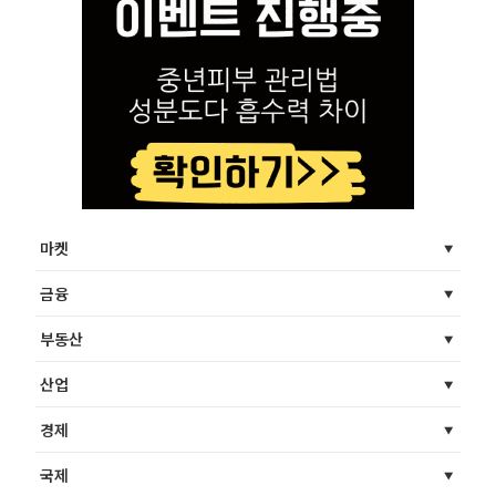
마켓
금융
부동산
산업
경제
국제