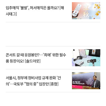
입추매직 '불발', 처서매직은 올까요? [해
시태그]
콘서트 갈 때 응원봉만?⋯'최애' 위한 필수
품 등장이오! [솔드아웃]
서울시, 정부에 정비사업 규제 완화 '건
의'⋯국토부 "협의 중" 입장만 [종합]