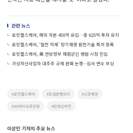
관련 뉴스
로킷헬스케어, 해외 자본 450억 유입…총 625억 투자 유치
로킷헬스케어, ‘혈전 억제’ 장기재생 원천기술 특허 등록
로킷헬스케어, 美 연방정부 재향군인 병원 시장 진입
가상자산사업자 대주주 규제 완화 논쟁∙∙∙심사 변수 부상
#로킷헬스케어
#조셉본벤트리
#신장재생
#3D바이오프린팅
#만성신부전
이상민 기자의 주요 뉴스