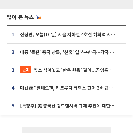
많이 본 뉴스
전장연, 오늘(10일) 서울 지하철 4호선 혜화역 시위…1호선 용산역 무정차
1.
태풍 '돌핀' 중국 상륙, '찬홈' 일본→한국…각국 기상청 예상 경로는?
2.
젖소 섞어놓고 ‘한우 원육’ 팔이...공영홈쇼핑 표기·검증 구멍
단독
3.
대신證 “알테오젠, 키트루다 큐렉스 판매 3배 급증…목표가 41만원 상향”
4.
[특징주] 美 중국산 광트랜시버 규제 추진에 대한광통신 등 광통신株 강세
5.