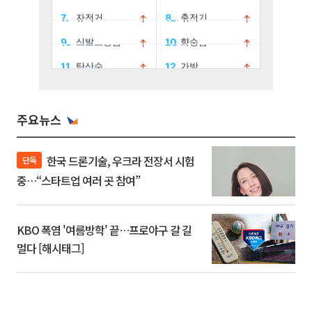
주요뉴스
한국 드론기술, 우크라 전장서 시험
단독
중…“스타트업 여러 곳 참여”
KBO 폭염 '여름방학' 끝…프로야구 갈 길
멀다 [해시태그]