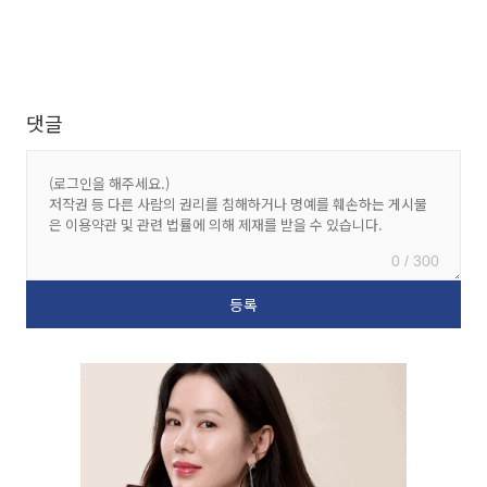
댓글
0 / 300