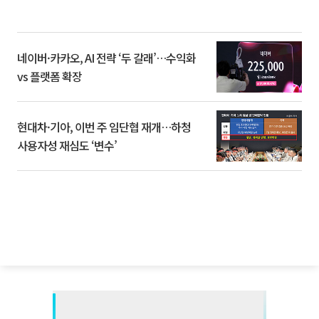
네이버·카카오, AI 전략 ‘두 갈래’…수익화
vs 플랫폼 확장
현대차·기아, 이번 주 임단협 재개…하청
사용자성 재심도 ‘변수’