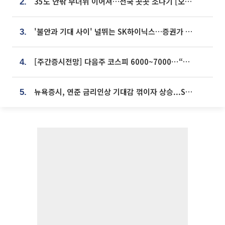
35도 안팎 무더위 이어져…전국 곳곳 소나기 [오늘 날씨]
2.
'불안과 기대 사이' 널뛰는 SK하이닉스…증권가 "HBM4·LTA 기반 펀터멘털 견고"
3.
[주간증시전망] 다음주 코스피 6000~7000⋯“外人 수급은 정책이 변수”
4.
뉴욕증시, 연준 금리인상 기대감 꺾이자 상승...S&P500 사상 최고치 [종합]
5.