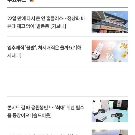
22일 만에 다시 문 연 홈플러스…정상화 바
쁜데 재고 없어 ‘발동동’[가보니]
입추매직 '불발', 처서매직은 올까요? [해
시태그]
콘서트 갈 때 응원봉만?⋯'최애' 위한 필수
품 등장이오! [솔드아웃]