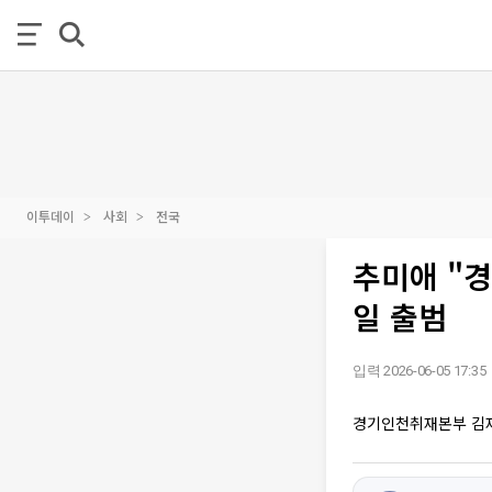
이투데이
사회
전국
추미애 "경
일 출범
입력 2026-06-05 17:35
경기인천취재본부 김