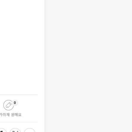
0
가취재 원해요