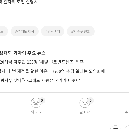
 첫 일자리 도전 설명서
기도
#경기도지사
#민선9기
#인수위원회
김재학 기자의 주요 뉴스
20개국 이주민 135명 '새빛 글로벌프렌즈' 위촉
서 네 번 재정을 말한 이유…7700억 추경 열쇠는 도의회에
지방사무 맞다"…그래도 재원은 국가가 나눠야
0
0
화나요
슬퍼요
추