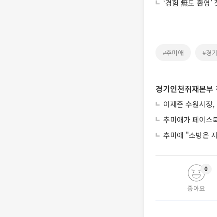
‘경험 無도 환영’
#추미애
#경
경기인천취재본부 
이재준 수원시장, 
추미애가 페이스북
추미애 "소방은 
0
좋아요