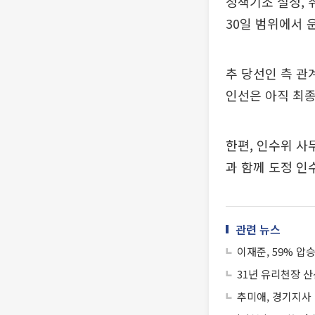
정책기조 설정, 
30일 범위에서 
추 당선인 측 관
인선은 아직 최종
한편, 인수위 사
과 함께 도정 인
관련 뉴스
이재준, 59% 압
31년 유리천장 산
추미애, 경기지사