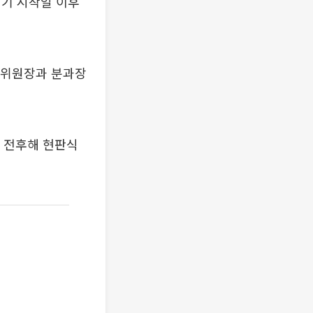
임기 시작일 이후
 "위원장과 분과장
 전후해 현판식