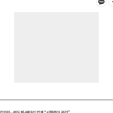
일 벗었지만…반도체·배터리 업계 “시행령이 관건”