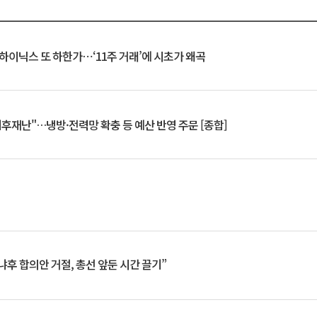
K하이닉스 또 하한가⋯‘11주 거래’에 시초가 왜곡
기후재난"…냉방·전력망 확충 등 예산 반영 주문 [종합]
냐후 합의안 거절, 총선 앞둔 시간 끌기”