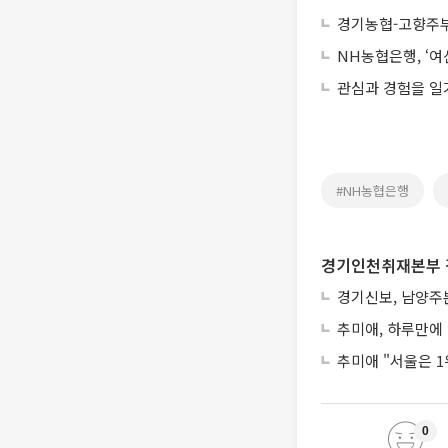
경기농협-고향주부
NH농협은행, ‘여
관심과 경험을 일
#NH농협은행
경기인천취재본부 
경기신보, 남양주
추미애, 하루만에
추미애 "서울은 1
0