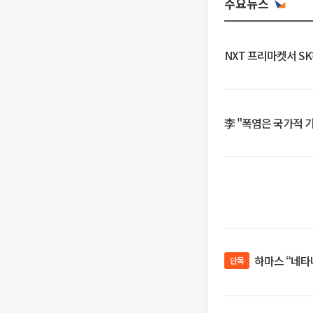
주요뉴스
NXT 프리마켓서 S
李 "폭염은 국가적 
하마스 “네타
단독