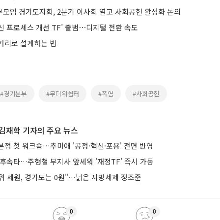
모임 경기도지회, 2분기 이사회 열고 사회공헌 활성화 논의
신 프로세스 개선 TF’ 출범⋯디지털 전환 속도
거리로 설계하는 법
#경기본부
#무더위쉼터
#폭염
#사회공헌
김재학 기자의 주요 뉴스
본점 첫 워크숍…추미애 '공정·혁신·포용' 전면 반영
 후속타…주형철 부지사 앞세워 '재정TF' 즉시 가동
위 세원, 경기도는 0원"…낡은 지방세제 정조준
0
0