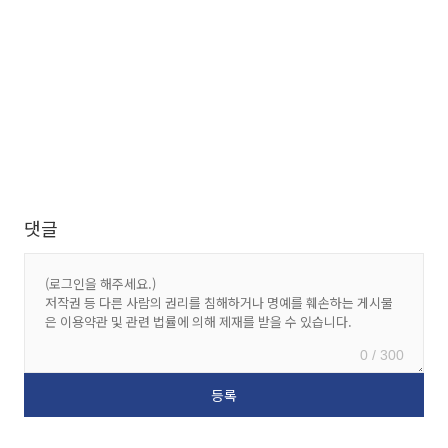
댓글
0 / 300