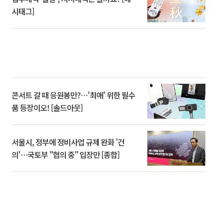
시태그]
콘서트 갈 때 응원봉만?⋯'최애' 위한 필수
품 등장이오! [솔드아웃]
서울시, 정부에 정비사업 규제 완화 '건
의'⋯국토부 "협의 중" 입장만 [종합]