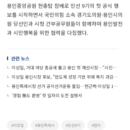
용인중앙공원 현충탑 참배로 민선 9기의 첫 공식 행
보를 시작하면서 국민의힘 소속 경기도의원·용인시의
원 당선인과 시청 간부공무원들이 함께하며 용인발전
과 시민행복을 위한 협력을 다짐했다.
관련 뉴스
이상일, 거대 여당 총공세 뚫고 용인 첫 재선시장…"시민이 권력 이겼다"
이상일 용인시장 후보, "반도체 성장 기반 위에 복지 과감히 투자"
용인특례시장 선거 공식선거운동 돌입…현근택·이상일 13일 열전
‘경험 無도 환영’ 첫 일자리 도전 설명서
#이상일
#용인특례시
#민선9기
#협치