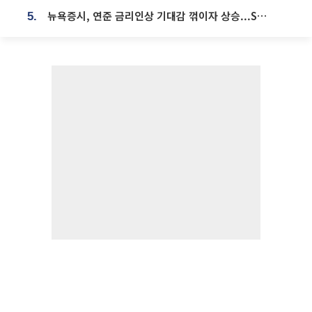
뉴욕증시, 연준 금리인상 기대감 꺾이자 상승...S&P500 사상 최고치 [종합]
5.