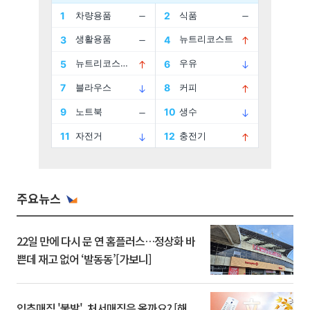
주요뉴스
22일 만에 다시 문 연 홈플러스…정상화 바
쁜데 재고 없어 ‘발동동’[가보니]
입추매직 '불발', 처서매직은 올까요? [해