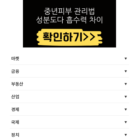
마켓
금융
부동산
산업
경제
국제
정치