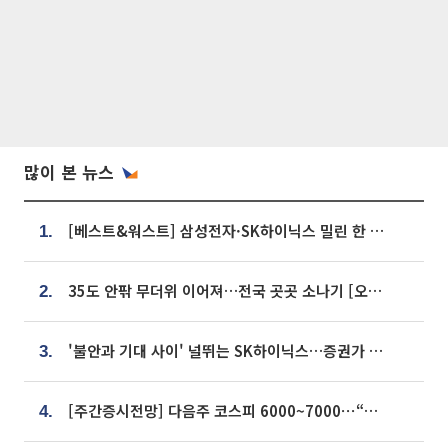
많이 본 뉴스
[베스트&워스트] 삼성전자·SK하이닉스 밀린 한 주…상상인증권은 85% 급등
1.
35도 안팎 무더위 이어져…전국 곳곳 소나기 [오늘 날씨]
2.
'불안과 기대 사이' 널뛰는 SK하이닉스…증권가 "HBM4·LTA 기반 펀터멘털 견고"
3.
[주간증시전망] 다음주 코스피 6000~7000⋯“外人 수급은 정책이 변수”
4.