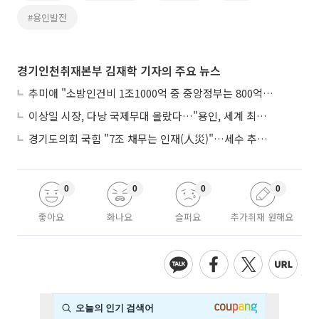
#용인발전
경기인천취재본부 김재학 기자의 주요 뉴스
추미애 "소방인건비 1조1000억 중 중앙정부는 800억뿐"
이상일 시장, 다낭 국제무대 올랐다…"용인, 세계 최대 반도체 도시 된다"
경기도의회 국힘 "7조 채무는 인재(人災)"…세수 추계 조작 의혹 제기
0
0
0
0
좋아요
화나요
슬퍼요
추가취재 원해요