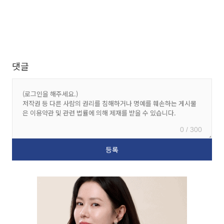
댓글
0 / 300