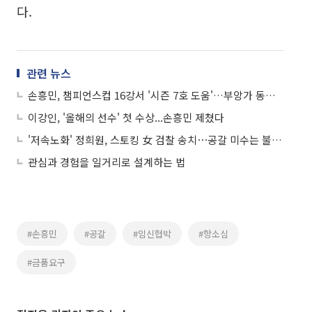
다.
관련 뉴스
손흥민, 챔피언스컵 16강서 '시즌 7호 도움'…부앙가 동점골 어시스트
이강인, '올해의 선수' 첫 수상...손흥민 제쳤다
'저속노화' 정희원, 스토킹 女 검찰 송치⋯공갈 미수는 불송치
관심과 경험을 일거리로 설계하는 법
#손흥민
#공갈
#임신협박
#항소심
#금품요구