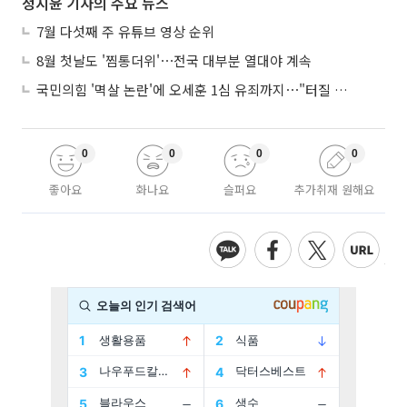
정지윤 기자의 주요 뉴스
7월 다섯째 주 유튜브 영상 순위
8월 첫날도 '찜통더위'⋯전국 대부분 열대야 계속
국민의힘 '멱살 논란'에 오세훈 1심 유죄까지⋯"터질 게 터졌다"
0
0
0
0
좋아요
화나요
슬퍼요
추가취재 원해요