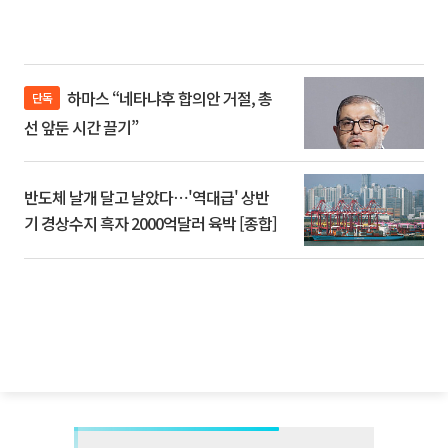
하마스 “네타냐후 합의안 거절, 총
단독
선 앞둔 시간 끌기”
반도체 날개 달고 날았다⋯'역대급' 상반
기 경상수지 흑자 2000억달러 육박 [종합]