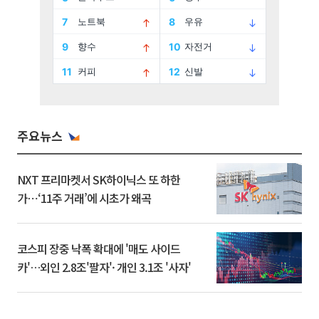
주요뉴스
NXT 프리마켓서 SK하이닉스 또 하한
가⋯‘11주 거래’에 시초가 왜곡
코스피 장중 낙폭 확대에 '매도 사이드
카'…외인 2.8조'팔자'· 개인 3.1조 '사자'