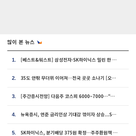
많이 본 뉴스
[베스트&워스트] 삼성전자·SK하이닉스 밀린 한 주…상상인증권은 85% 급등
1.
35도 안팎 무더위 이어져…전국 곳곳 소나기 [오늘 날씨]
2.
[주간증시전망] 다음주 코스피 6000~7000⋯“外人 수급은 정책이 변수”
3.
뉴욕증시, 연준 금리인상 기대감 꺾이자 상승...S&P500 사상 최고치 [종합]
4.
SK하이닉스, 분기배당 375원 확정…주주환원책 9월로 앞당겨 발표
5.