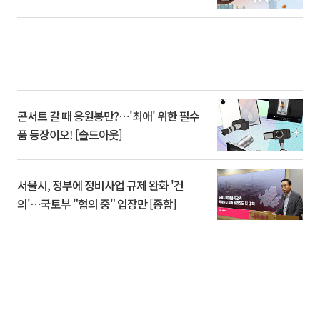
콘서트 갈 때 응원봉만?⋯'최애' 위한 필수
품 등장이오! [솔드아웃]
서울시, 정부에 정비사업 규제 완화 '건
의'⋯국토부 "협의 중" 입장만 [종합]