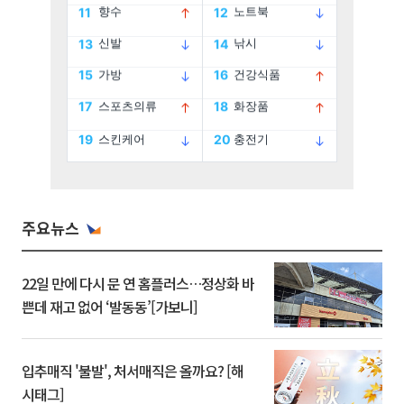
주요뉴스
22일 만에 다시 문 연 홈플러스…정상화 바
쁜데 재고 없어 ‘발동동’[가보니]
입추매직 '불발', 처서매직은 올까요? [해
시태그]