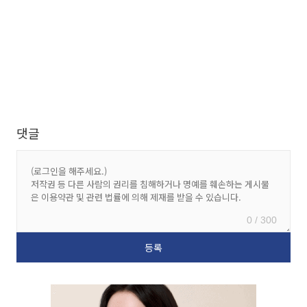
댓글
0 / 300