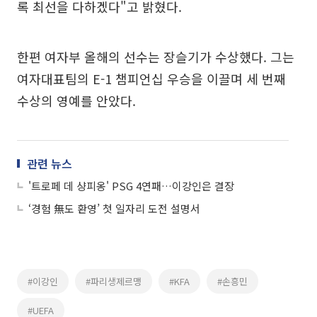
록 최선을 다하겠다"고 밝혔다.
한편 여자부 올해의 선수는 장슬기가 수상했다. 그는
여자대표팀의 E-1 챔피언십 우승을 이끌며 세 번째
수상의 영예를 안았다.
관련 뉴스
'트로페 데 샹피옹' PSG 4연패…이강인은 결장
‘경험 無도 환영’ 첫 일자리 도전 설명서
#이강인
#파리생제르맹
#KFA
#손흥민
#UEFA