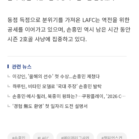
동점 득점으로 분위기를 가져온 LAFC는 역전을 위한
공세를 이어가고 있으며, 손흥민 역시 남은 시간 동안
시즌 2호골 사냥에 집중하고 있다.
관련 뉴스
이강인, '올해의 선수' 첫 수상...손흥민 제쳤다
하루틴, 비타민 모델로 ‘국대 주장’ 손흥민 발탁
손흥민·메시·뮐러, 북중미 왕좌는?…쿠팡플레이, ‘2026 CONCACAF 챔피언스컵’ 독점 중계
‘경험 無도 환영’ 첫 일자리 도전 설명서
#손흥민
#LAFC
#메이저리그사커
#챔피언스컵