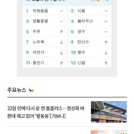
주요뉴스
22일 만에 다시 문 연 홈플러스…정상화 바
쁜데 재고 없어 ‘발동동’[가보니]