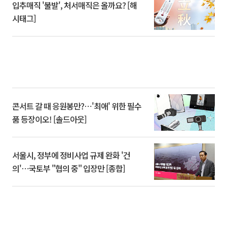
입추매직 '불발', 처서매직은 올까요? [해
시태그]
콘서트 갈 때 응원봉만?⋯'최애' 위한 필수
품 등장이오! [솔드아웃]
서울시, 정부에 정비사업 규제 완화 '건
의'⋯국토부 "협의 중" 입장만 [종합]