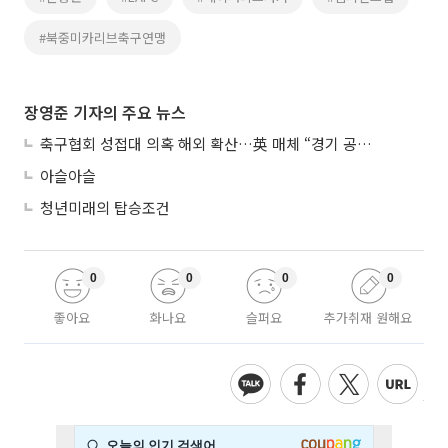
#북중미카리브축구연맹
장영준 기자의 주요 뉴스
축구협회 성접대 의혹 해외 확산…英 매체 “경기 공정성 의문”
아슬아슬
청년미래의 탑승조건
0
0
0
0
좋아요
화나요
슬퍼요
추가취재 원해요