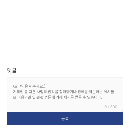
댓글
0 / 300