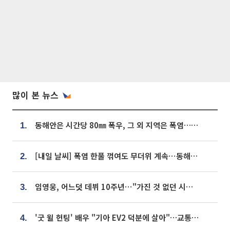
많이 본 뉴스
동해안은 시간당 80㎜ 폭우, 그 외 지역은 폭염…‘극과 극 날씨’
1.
[내일 날씨] 폭염 한풀 꺾여도 무더위 계속⋯동해안 이틀 연속 비
2.
임영웅, 어느덧 데뷔 10주년⋯"가진 것 없던 시절, 내 앞엔 20명의 팬뿐"
3.
'굿 윌 헌팅' 배우 "기아 EV2 덕분에 살아"…교통사고 후 안전성 극찬
4.