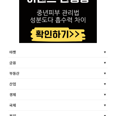
마켓
금융
부동산
산업
경제
국제
정치