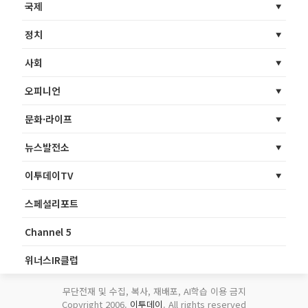
국제
정치
사회
오피니언
문화·라이프
뉴스발전소
이투데이TV
스페셜리포트
Channel 5
위너스IR클럽
무단전재 및 수집, 복사, 재배포, AI학습 이용 금지
Copyright 2006.
이투데이
. All rights reserved