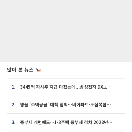
많이 본 뉴스
3445억 자사주 지급 마쳤는데...삼성전자 DX노조, 뒤늦은 '떼쓰기 집회'
1.
영끌 '주택공급' 대책 임박⋯비아파트·도심복합까지 총동원
2.
종부세 개편에도…1·3주택 종부세 격차 2028년부터 확대
3.