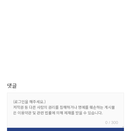
댓글
0 / 300