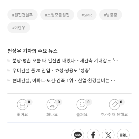
#원전건설주
#소형모듈원전
#SMR
#남궁홍
#이한우
천상우 기자의 주요 뉴스
분당·평촌 오를 때 일산만 내렸다…재건축 기대감도 ‘무색’
우미건설 톱20 진입…효성·쌍용도 ‘껑충’
현대건설, 아파트·토건·건축 1위…산업·환경설비는 삼성E&A
0
0
0
0
좋아요
화나요
슬퍼요
추가취재 원해요