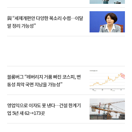
與 “세제개편안 다양한 목소리 수렴…이달
말 정리 가능성”
블룸버그 “레버리지 거품 빠진 코스피, 변
동성 최악 국면 지났을 가능성”
영업익으로 이자도 못 낸다…건설 한계기
업 5년 새 62→173곳