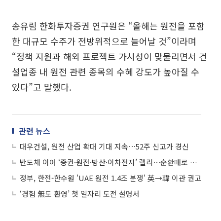
송유림 한화투자증권 연구원은 “올해는 원전을 포함
한 대규모 수주가 전방위적으로 늘어날 것”이라며
“정책 지원과 해외 프로젝트 가시성이 맞물리면서 건
설업종 내 원전 관련 종목의 수혜 강도가 높아질 수
있다”고 말했다.
관련 뉴스
대우건설, 원전 산업 확대 기대 지속⋯52주 신고가 경신
반도체 이어 ‘증권·원전·방산·이차전지’ 랠리⋯순환매로 넓어지는 상승장
정부, 한전-한수원 'UAE 원전 1.4조 분쟁' 英→韓 이관 권고
‘경험 無도 환영’ 첫 일자리 도전 설명서