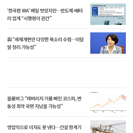
‘한국판 IRA’ 베일 벗었지만…반도체·배터
리 업계 “시행령이 관건”
與 “세제개편안 다양한 목소리 수렴…이달
말 정리 가능성”
블룸버그 “레버리지 거품 빠진 코스피, 변
동성 최악 국면 지났을 가능성”
영업익으로 이자도 못 낸다…건설 한계기