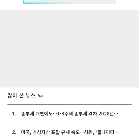
많이 본 뉴스
종부세 개편에도…1·3주택 종부세 격차 2028년부터 확대
1.
미국, 가상자산 포괄 규제 속도…상원, ‘클래리티법’ 9월 절차투표 추진
2.