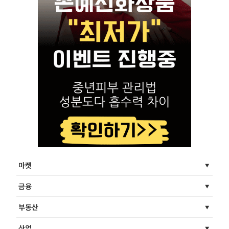
마켓
금융
부동산
산업