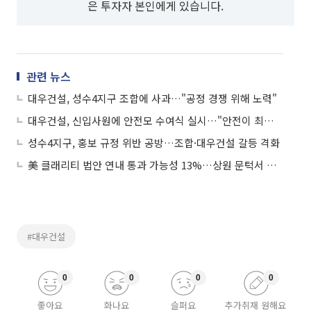
은 투자자 본인에게 있습니다.
관련 뉴스
대우건설, 성수4지구 조합에 사과…"공정 경쟁 위해 노력"
대우건설, 신입사원에 안전모 수여식 실시…"안전이 최우선 가치"
성수4지구, 홍보 규정 위반 공방…조합·대우건설 갈등 격화
美 클래리티 법안 연내 통과 가능성 13%…상원 문턱서 제동
#대우건설
0
0
0
0
좋아요
화나요
슬퍼요
추가취재 원해요