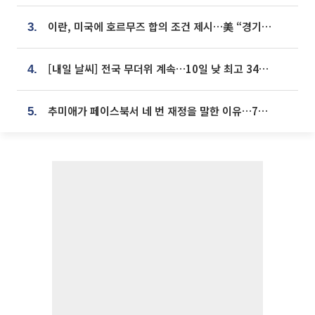
이란, 미국에 호르무즈 합의 조건 제시…美 “경기 아직 안 끝나” [종합]
3.
[내일 날씨] 전국 무더위 계속…10일 낮 최고 34도 육박
4.
추미애가 페이스북서 네 번 재정을 말한 이유…7700억 추경 열쇠는 도의회에
5.