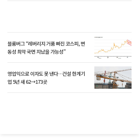
블룸버그 “레버리지 거품 빠진 코스피, 변
동성 최악 국면 지났을 가능성”
영업익으로 이자도 못 낸다…건설 한계기
업 5년 새 62→173곳