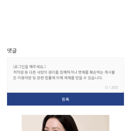
댓글
0 / 300