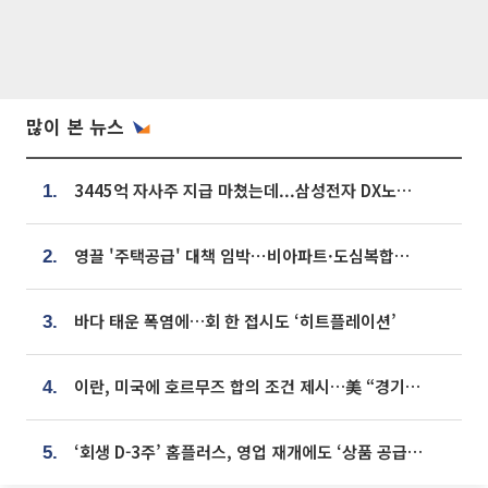
많이 본 뉴스
3445억 자사주 지급 마쳤는데...삼성전자 DX노조, 뒤늦은 '떼쓰기 집회'
1.
영끌 '주택공급' 대책 임박⋯비아파트·도심복합까지 총동원
2.
바다 태운 폭염에…회 한 접시도 ‘히트플레이션’
3.
이란, 미국에 호르무즈 합의 조건 제시…美 “경기 아직 안 끝나” [종합]
4.
‘회생 D-3주’ 홈플러스, 영업 재개에도 ‘상품 공급망’ 복구가 생존 관건
5.