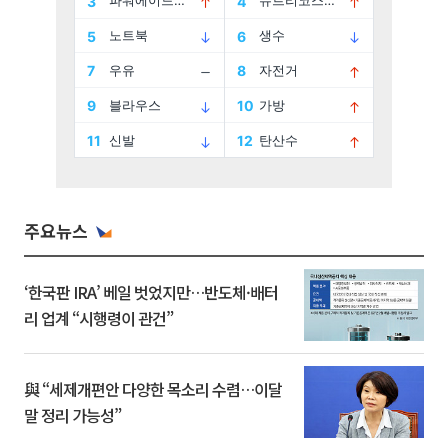
주요뉴스
‘한국판 IRA’ 베일 벗었지만…반도체·배터
리 업계 “시행령이 관건”
與 “세제개편안 다양한 목소리 수렴…이달
말 정리 가능성”