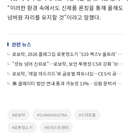
“이러한 환경 속에서도 신제품 론칭을 통해 올해도
넘버원 자리를 유지할 것”이라고 말했다.
관련 뉴스
로보락, 2026 플래그십 로봇청소기 ‘S10 맥스V 울트라’ 출시
"성능 넘어 신뢰로"⋯로보락, 보안 투명성·CSR 강화 '브랜드 호감도↑'
로보락, '레알 마드리드'와 글로벌 파트너십⋯CES서 공동 첫 행보
美 클래리티 법안 연내 통과 가능성 13%…상원 문턱서 제동
#로보락
#S10MAXVULTRA
#스마트홈
#로봇청소기
#트러스트센터