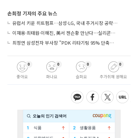
손희정 기자의 주요 뉴스
유럽서 키운 히트펌프…삼성·LG, 국내 주거시장 공략 ‘속도’
이재용·최태원·이해진, 美서 젠슨황 만난다⋯실리콘밸리 집결하는 AI리더
최정연 삼성전자 부사장 "PDK 리타기팅 95% 단축…에이전트 AI 시범 활용"
0
0
0
0
좋아요
화나요
슬퍼요
추가취재 원해요