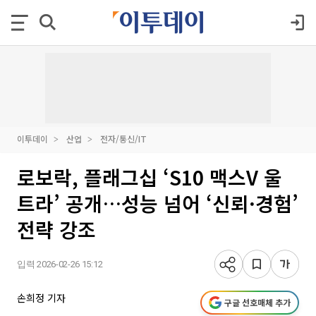
이투데이
산업
전자/통신/IT
로보락, 플래그십 ‘S10 맥스V 울
트라’ 공개…성능 넘어 ‘신뢰·경험’
전략 강조
입력 2026-02-26 15:12
손희정 기자
구글 선호매체 추가