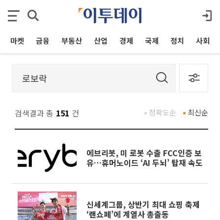
마켓
금융
부동산
산업
경제
국제
정치
사회
검색결과 총
151
건
정확도순
최신순
에브리봇, 미 로봇 수출 FCC인증 보
유…휴머노이드 ‘AI 두뇌’ 탑재 속도
신세계그룹, 상반기 최대 쇼핑 축제
‘랜쇼페’에 계열사 총출동