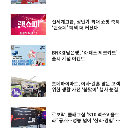
신세계그룹, 상반기 최대 쇼핑 축제
‘랜쇼페’ 혜택 더 커졌다
BNK경남은행, ‘K-패스 체크카드’
출시 기념 이벤트
롯데하이마트, 이사·결혼 앞둔 고객
위한 생활 가전 ‘봄맞이’ 행사 눈길
로보락, 플래그십 ‘S10 맥스V 울트
라’ 공개…성능 넘어 ‘신뢰·경험’ 전
략 강조