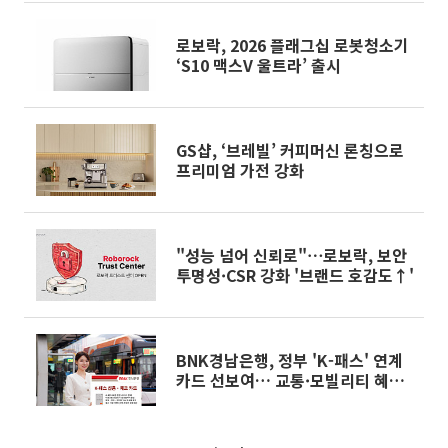
로보락, 2026 플래그십 로봇청소기
‘S10 맥스V 울트라’ 출시
GS샵, ‘브레빌’ 커피머신 론칭으로
프리미엄 가전 강화
"성능 넘어 신뢰로"⋯로보락, 보안
투명성·CSR 강화 '브랜드 호감도↑'
BNK경남은행, 정부 'K-패스' 연계
카드 선보여… 교통·모빌리티 혜택
강화