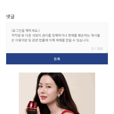
댓글
0 / 300