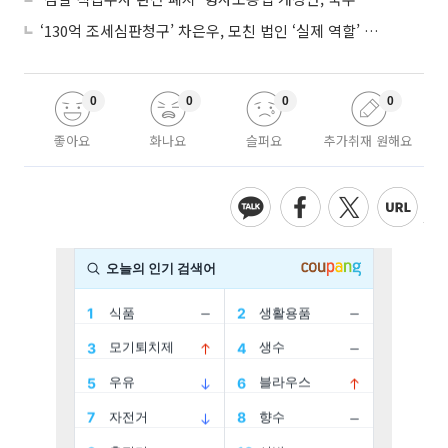
‘130억 조세심판청구’ 차은우, 모친 법인 ‘실제 역할’ 다툴 듯
0
0
0
0
좋아요
화나요
슬퍼요
추가취재 원해요