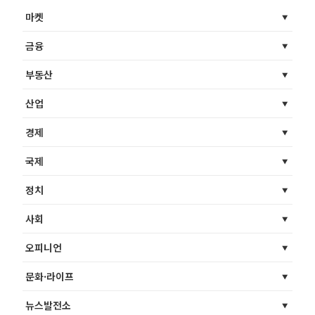
마켓
금융
부동산
산업
경제
국제
정치
사회
오피니언
문화·라이프
뉴스발전소