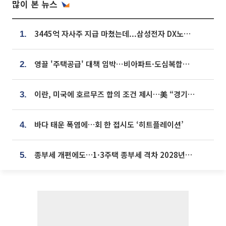
많이 본 뉴스
3445억 자사주 지급 마쳤는데...삼성전자 DX노조, 뒤늦은 '떼쓰기 집회'
1.
영끌 '주택공급' 대책 임박⋯비아파트·도심복합까지 총동원
2.
이란, 미국에 호르무즈 합의 조건 제시…美 “경기 아직 안 끝나” [종합]
3.
바다 태운 폭염에…회 한 접시도 ‘히트플레이션’
4.
종부세 개편에도…1·3주택 종부세 격차 2028년부터 확대
5.