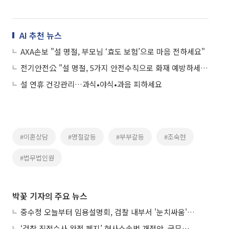
AI 추천 뉴스
AXA손보 "설 명절, 부모님 ‘효도 보험’으로 마음 전하세요"
전기안전公 "설 명절, 5가지 안전수칙으로 화재 예방하세요"
설 연휴 건강관리…과식•야식•과음 피하세요
#이혼상담
#명절갈등
#부부갈등
#조숙현
#법무법인원
박꽃 기자의 주요 뉴스
중수청 오늘부터 임용설명회, 검찰 내부서 '눈치싸움' 기류변화도
‘검찰 직접수사 완전 폐지’ 형사소송법 개정안, 국무회의 통과