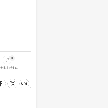
0
가취재 원해요