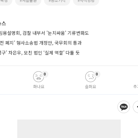
속폭행
#처벌불원
#공소기각
#약식명령
뉴스
임용설명회, 검찰 내부서 '눈치싸움' 기류변화도
전 폐지’ 형사소송법 개정안, 국무회의 통과
구’ 차은우, 모친 법인 ‘실제 역할’ 다툴 듯
0
0
화나요
슬퍼요
추