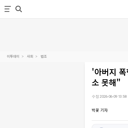
이투데이
사회
법조
'아버지 폭
소 못해"
수정 2026-06-09 13:58
박꽃 기자