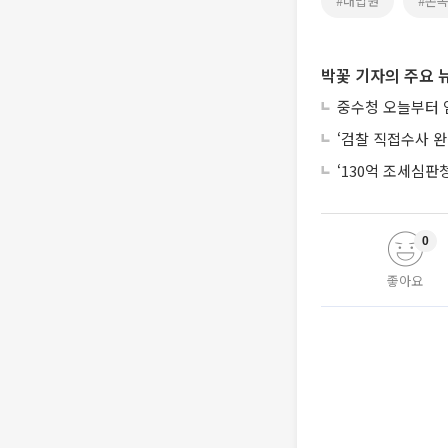
#대법원
#존
박꽃 기자의 주요 
중수청 오늘부터 
‘검찰 직접수사 완
‘130억 조세심판청
0
좋아요