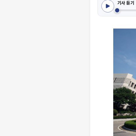
기사 듣기