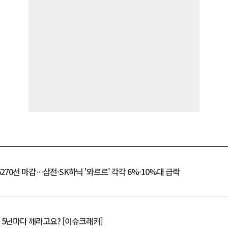
6270선 마감…삼전·SK하닉 '와르르' 각각 6%·10%대 급락
A, 5년마다 깨라고요? [이슈크래커]