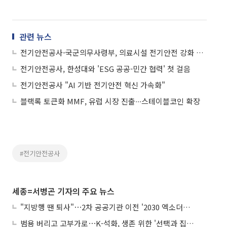
관련 뉴스
전기안전공사-국군의무사령부, 의료시설 전기안전 강화 맞손
전기안전공사, 한성대와 'ESG 공공-민간 협력' 첫 걸음
전기안전공사 "AI 기반 전기안전 혁신 가속화"
블랙록 토큰화 MMF, 유럽 시장 진출∙∙∙스테이블코인 확장
#전기안전공사
세종=서병곤 기자의 주요 뉴스
"지방행 땐 퇴사"⋯2차 공공기관 이전 '2030 엑소더스' 뇌관
범용 버리고 고부가로⋯K-석화, 생존 위한 '선택과 집중'