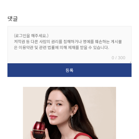
댓글
0 / 300