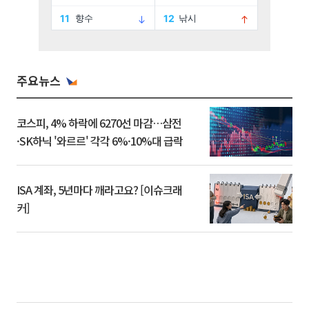
주요뉴스
코스피, 4% 하락에 6270선 마감…삼전
·SK하닉 '와르르' 각각 6%·10%대 급락
ISA 계좌, 5년마다 깨라고요? [이슈크래
커]