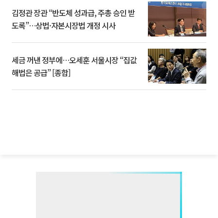
김정관 장관 “반도체 성과급, 주총 승인 받
도록”…상법·자본시장법 개정 시사
세금 꺼낸 정부에…오세훈 서울시장 “집값
해법은 공급” [종합]