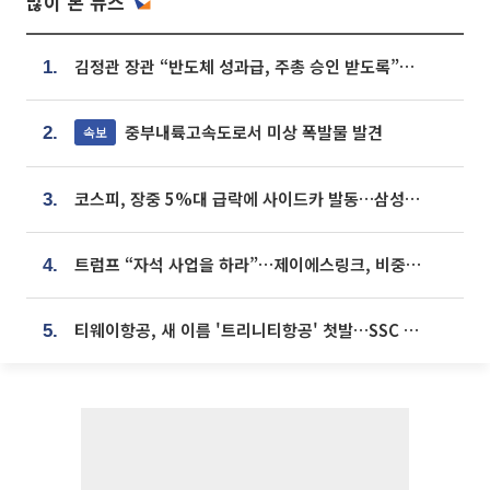
많이 본 뉴스
김정관 장관 “반도체 성과급, 주총 승인 받도록”…상법·자본시장법 개정 시사
1.
중부내륙고속도로서 미상 폭발물 발견
속보
2.
코스피, 장중 5%대 급락에 사이드카 발동…삼성·SK 동반 폭락
3.
트럼프 “자석 사업을 하라”…제이에스링크, 비중국 영구자석 공급망 구축 속도
4.
티웨이항공, 새 이름 '트리니티항공' 첫발…SSC 전략 본격화
5.