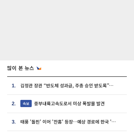
많이 본 뉴스
김정관 장관 “반도체 성과급, 주총 승인 받도록”…상법·자본시장법 개정 시사
1.
중부내륙고속도로서 미상 폭발물 발견
속보
2.
태풍 '돌핀' 이어 '찬홈' 등장…예상 경로에 한국 '한숨'
3.