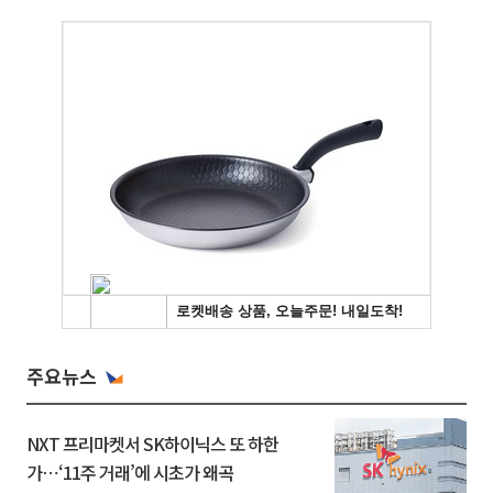
주요뉴스
NXT 프리마켓서 SK하이닉스 또 하한
가⋯‘11주 거래’에 시초가 왜곡