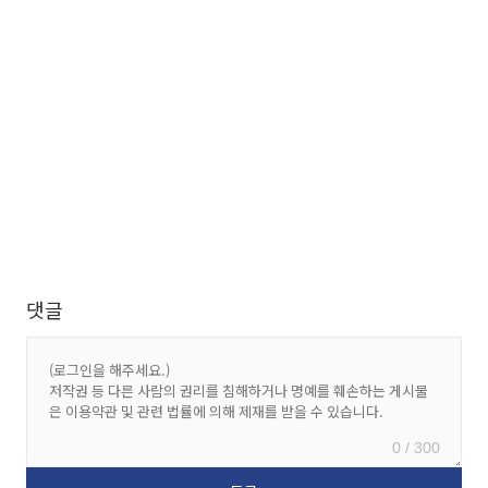
댓글
0 / 300