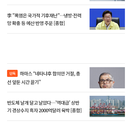
李 "폭염은 국가적 기후재난"…냉방·전력
망 확충 등 예산 반영 주문 [종합]
하마스 “네타냐후 합의안 거절, 총
단독
선 앞둔 시간 끌기”
반도체 날개 달고 날았다⋯'역대급' 상반
기 경상수지 흑자 2000억달러 육박 [종합]