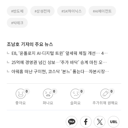
#반도체
#삼성전자
#SK하이닉스
#AI에이전트
#빅테크
조남호 기자의 주요 뉴스
E8, ‘온톨로지 AI·디지털 트윈’ 앞세워 체질 개선… 4분기 흑자전환 총력
25억에 경영권 넘긴 상보…‘주가 바닥’ 승계 마친 오너 2세, 주가 부양 나설까
아워홈 떠난 구미현, 코스닥 ‘본느’ 품는다…자본시장 전면 등판
0
0
0
0
좋아요
화나요
슬퍼요
추가취재 원해요