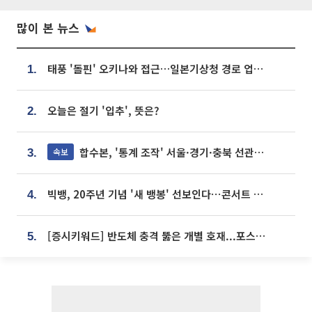
많이 본 뉴스
태풍 '돌핀' 오키나와 접근…일본기상청 경로 업데이트
1.
오늘은 절기 '입추', 뜻은?
2.
합수본, '통계 조작' 서울·경기·충북 선관위 등 추가 압수수색
속보
3.
빅뱅, 20주년 기념 '새 뱅봉' 선보인다⋯콘서트 앞두고 팝업 개최
4.
[증시키워드] 반도체 충격 뚫은 개별 호재...포스코퓨처엠·에코프로·한화솔루션 '눈길'
5.