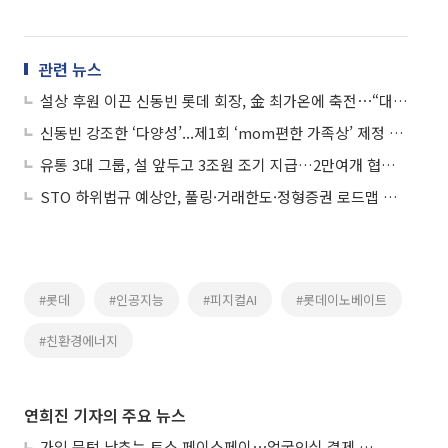
관련 뉴스
설상 후원 이끈 신동빈 롯데 회장, 金 최가온에 축전⋯“대견하고 자랑스러워”
신동빈 강조한 ‘다양성’...제1회 ‘mom편한 가족상’ 제정 결실
유통 3대 그룹, 설 앞두고 3조원 조기 지급…2만여개 협력사 숨통(종합)
STO 하위법규 예상안, 풀링·거래한도·정형증권 로드맵 제시
#롯데
#인공지능
#피지컬AI
#롯데이노베이트
#친환경에너지
연희진 기자의 주요 뉴스
가입 문턱 낮추는 토스 페이스페이⋯얼굴인식 결제 확산 속도낸다