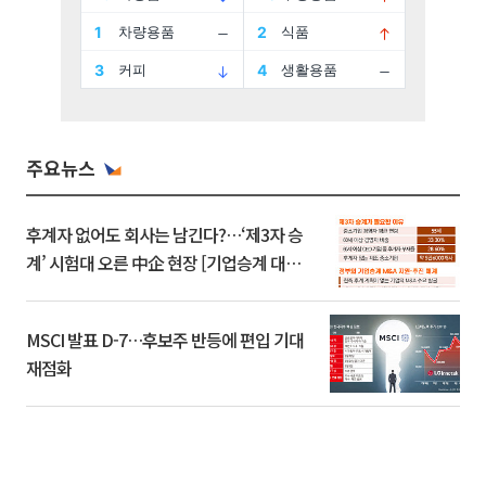
주요뉴스
후계자 없어도 회사는 남긴다?…‘제3자 승
계’ 시험대 오른 中企 현장 [기업승계 대전
환]
MSCI 발표 D-7…후보주 반등에 편입 기대
재점화