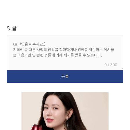
댓글
0 / 300