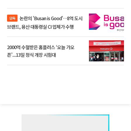
논란의 'Busan is Good'…8억 도시
단독
브랜드, 용산 대통령실 CI 업체가 수행
2000억 수혈받은 홈플러스 ‘오늘 가오
픈’...13일 정식 개장 시험대