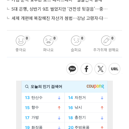
5대 은행, 상반기 9조 벌었지만 ‘건전성 뒷걸음’⋯중기대출 문턱 높아지나
세제 개편에 복잡해진 자산가 셈법⋯강남 고령자·다주택자 ‘자산재편 고심’
0
0
0
0
좋아요
화나요
슬퍼요
추가취재 원해요